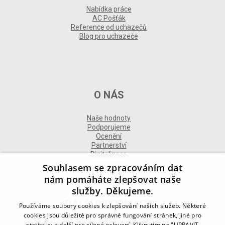
Nabídka práce
AC Pošťák
Reference od uchazečů
Blog pro uchazeče
O NÁS
Naše hodnoty
Podporujeme
Ocenění
Partnerství
Digitalizace
Souhlasem se zpracováním dat
nám pomáháte zlepšovat naše
služby. Děkujeme.
DALŠÍ INFORMACE
Používáme soubory cookies k zlepšování našich služeb. Některé
cookies jsou důležité pro správné fungování stránek, jiné pro
statistiky a další pro cílené oslovení. Kliknutím na "UPRAVIT