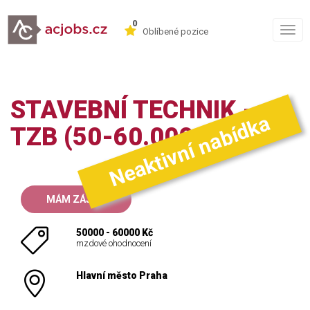
0
Togg
Oblíbené pozice
navig
STAVEBNÍ TECHNIK -
Neaktivní nabídka
TZB (50-60.000 KČ)
MÁM ZÁJEM
50000 - 60000 Kč
mzdové ohodnocení
Hlavní město Praha