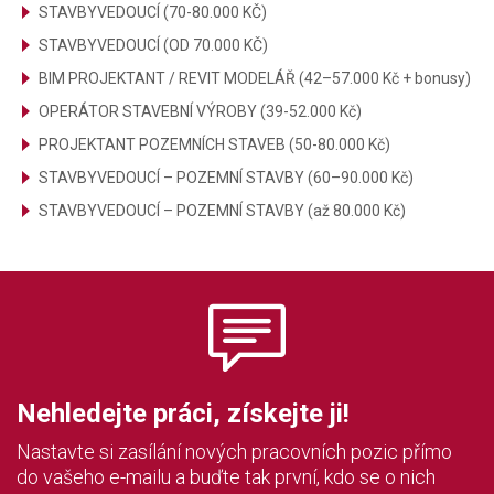
STAVBYVEDOUCÍ (70-80.000 KČ)
STAVBYVEDOUCÍ (OD 70.000 KČ)
BIM PROJEKTANT / REVIT MODELÁŘ (42–57.000 Kč + bonusy)
OPERÁTOR STAVEBNÍ VÝROBY (39-52.000 Kč)
PROJEKTANT POZEMNÍCH STAVEB (50-80.000 Kč)
STAVBYVEDOUCÍ – POZEMNÍ STAVBY (60–90.000 Kč)
STAVBYVEDOUCÍ – POZEMNÍ STAVBY (až 80.000 Kč)
Nehledejte práci, získejte ji!
Nastavte si zasílání nových pracovních pozic přímo
do vašeho e-mailu a buďte tak první, kdo se o nich