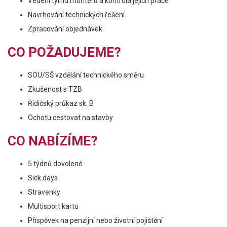
Vedení týmu montérů a kontrola jejich práce
Navrhování technických řešení
Zpracování objednávek
CO POŽADUJEME?
SOU/SŠ vzdělání technického směru
Zkušenost s TZB
Řidičský průkaz sk. B
Ochotu cestovat na stavby
CO NABÍZÍME?
5 týdnů dovolené
Sick days
Stravenky
Multisport kartu
Příspěvek na penzijní nebo životní pojištění