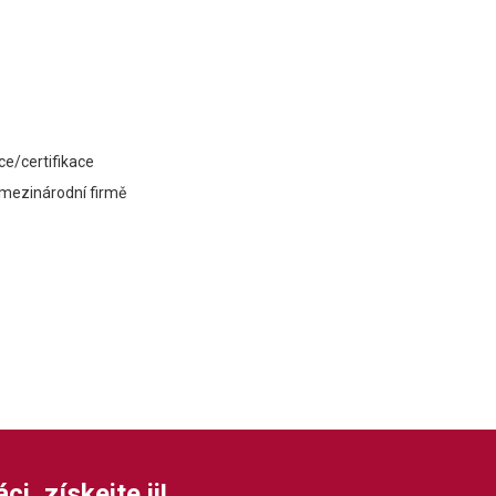
ce/certifikace
í mezinárodní firmě
i, získejte ji!