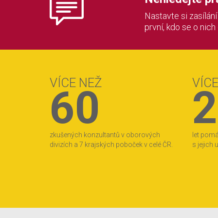
Nastavte si zasílán
první, kdo se o nich
VÍCE NEŽ
VÍC
60
2
zkušených konzultantů v oborových
let pom
divizích a 7 krajských poboček v celé ČR.
s jejich