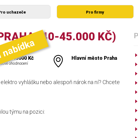
Pro uchazeče
Pro firmy
RAHA (40-45.000 KČ)
í nabídka
000 - 45000 Kč
Hlavní město Praha
dové ohodnocení
elektro vyhlášku nebo alespoň nárok na ní? Chcete
lou týmu na pozici: