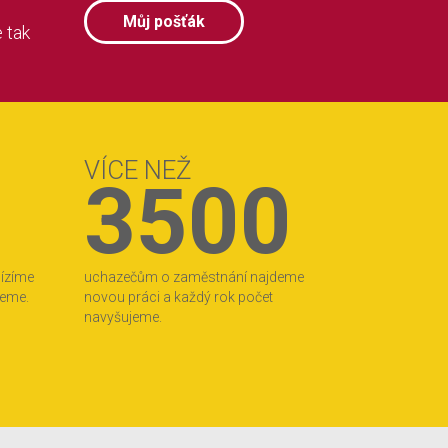
Můj pošťák
 tak
VÍCE NEŽ
3500
bízíme
uchazečům o zaměstnání najdeme
jeme.
novou práci a každý rok počet
navyšujeme.