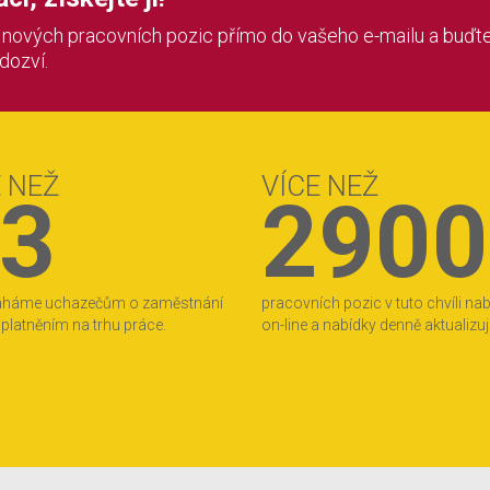
í nových pracovních pozic přímo do vašeho e-mailu a buďte
 dozví.
E NEŽ
VÍCE NEŽ
3
2900
áháme uchazečům o zaměstnání
pracovních pozic v tuto chvíli na
 uplatněním na trhu práce.
on-line a nabídky denně aktualizu