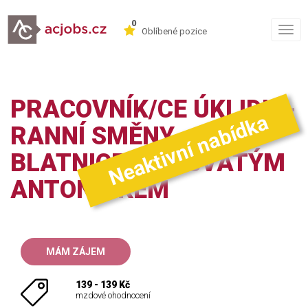
0
Togg
Oblíbené pozice
navig
PRACOVNÍK/CE ÚKLIDU -
Neaktivní nabídka
RANNÍ SMĚNY -
BLATNICE POD SVATÝM
ANTONÍNKEM
MÁM ZÁJEM
139 - 139 Kč
mzdové ohodnocení