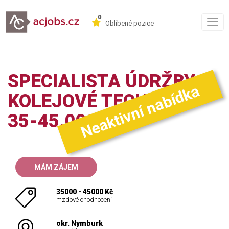
0
Togg
Oblíbené pozice
navig
SPECIALISTA ÚDRŽBY
Neaktivní nabídka
KOLEJOVÉ TECHNIKY
35-45.000KČ
MÁM ZÁJEM
35000 - 45000 Kč
mzdové ohodnocení
okr. Nymburk