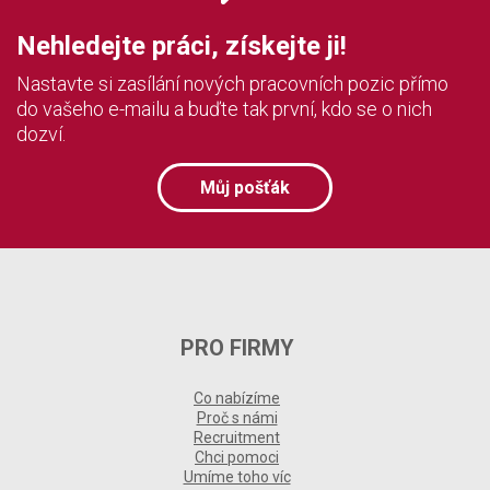
Nehledejte práci, získejte ji!
Nastavte si zasílání nových pracovních pozic přímo
do vašeho e-mailu a buďte tak první, kdo se o nich
dozví.
Můj pošťák
PRO FIRMY
Co nabízíme
Proč s námi
Recruitment
Chci pomoci
Umíme toho víc