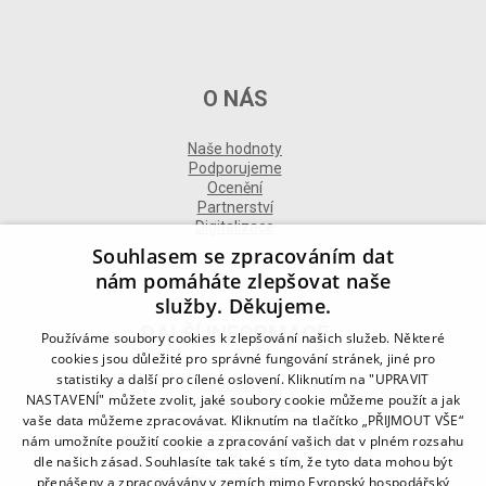
O NÁS
Naše hodnoty
Podporujeme
Ocenění
Partnerství
Digitalizace
Souhlasem se zpracováním dat
nám pomáháte zlepšovat naše
služby. Děkujeme.
DALŠÍ INFORMACE
Používáme soubory cookies k zlepšování našich služeb. Některé
cookies jsou důležité pro správné fungování stránek, jiné pro
statistiky a další pro cílené oslovení. Kliknutím na "UPRAVIT
Kontakt
NASTAVENÍ" můžete zvolit, jaké soubory cookie můžeme použít a jak
Naše odborné divize
vaše data můžeme zpracovávat. Kliknutím na tlačítko „PŘIJMOUT VŠE“
Naše pobočky
nám umožníte použití cookie a zpracování vašich dat v plném rozsahu
Zásady zpracování osobních údajů
dle našich zásad. Souhlasíte tak také s tím, že tyto data mohou být
Všeobecné podmínky
Kodex chování
přenášeny a zpracovávány v zemích mimo Evropský hospodářský