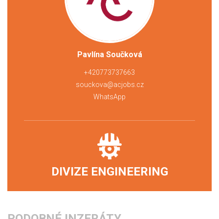
Pavlína Součková
+420773737663
souckova@acjobs.cz
WhatsApp
DIVIZE ENGINEERING
PODOBNÉ INZERÁTY