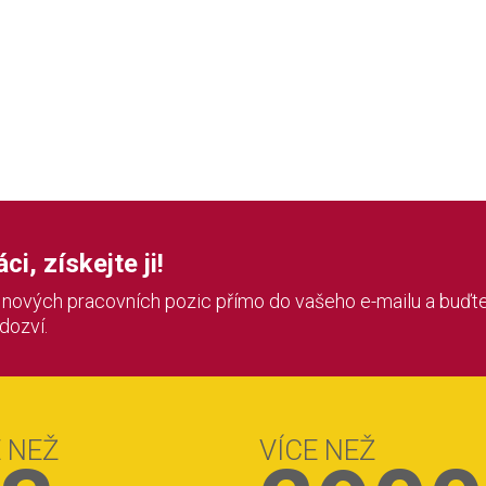
i, získejte ji!
í nových pracovních pozic přímo do vašeho e-mailu a buďte
 dozví.
E NEŽ
VÍCE NEŽ