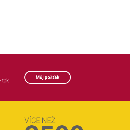
Můj pošťák
 tak
VÍCE NEŽ