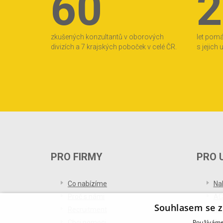
60
2
zkušených konzultantů v oborových
let pom
divizích a 7 krajských poboček v celé ČR.
s jejich
PRO FIRMY
PRO 
Co nabízíme
Na
Proč s námi
AC
Souhlasem se z
Recruitment
Re
Používáme 
Chci pomoci
Bl