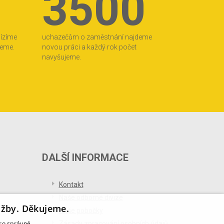
3500
bízíme
uchazečům o zaměstnání najdeme
jeme.
novou práci a každý rok počet
navyšujeme.
DALŠÍ INFORMACE
Kontakt
Naše odborné divize
užby. Děkujeme.
Naše pobočky
pro správné
Zásady zpracování osobních údajů