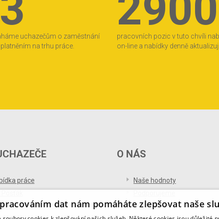
3
2900
áháme uchazečům o zaměstnání
pracovních pozic v tuto chvíli na
 uplatněním na trhu práce.
on-line a nabídky denně aktualizu
UCHAZEČE
O NÁS
bídka práce
Naše hodnoty
 Pošťák
Podporujeme
pracováním dat nám pomáháte zlepšovat naše sl
ference od uchazečů
Ocenění
soubory cookies k zlepšování našich služeb. Některé cookies jsou důležité 
og pro uchazeče
Partnerství