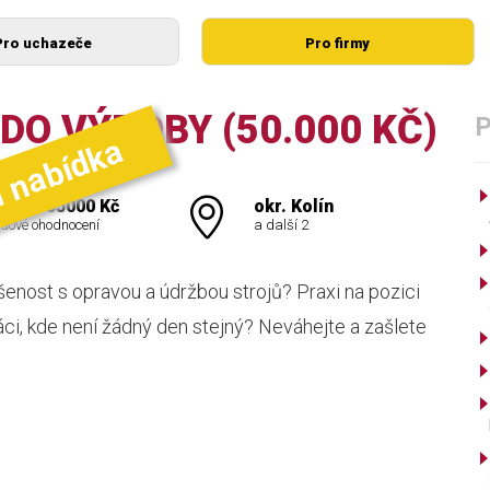
Pro uchazeče
Pro firmy
DO VÝROBY (50.000 KČ)
í nabídka
000 - 55000 Kč
okr. Kolín
dové ohodnocení
a další 2
st s opravou a údržbou strojů? Praxi na pozici
ci, kde není žádný den stejný? Neváhejte a zašlete