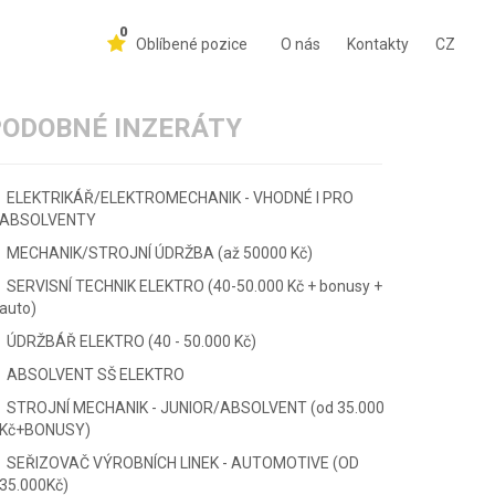
0
Oblíbené pozice
O nás
Kontakty
CZ
PODOBNÉ INZERÁTY
ELEKTRIKÁŘ/ELEKTROMECHANIK - VHODNÉ I PRO
ABSOLVENTY
MECHANIK/STROJNÍ ÚDRŽBA (až 50000 Kč)
SERVISNÍ TECHNIK ELEKTRO (40-50.000 Kč + bonusy +
auto)
ÚDRŽBÁŘ ELEKTRO (40 - 50.000 Kč)
ABSOLVENT SŠ ELEKTRO
STROJNÍ MECHANIK - JUNIOR/ABSOLVENT (od 35.000
Kč+BONUSY)
SEŘIZOVAČ VÝROBNÍCH LINEK - AUTOMOTIVE (OD
35.000Kč)