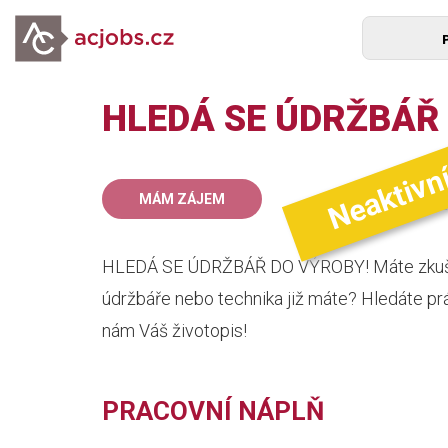
HLEDÁ SE ÚDRŽBÁŘ 
Neaktivn
45
MÁM ZÁJEM
mz
HLEDÁ SE ÚDRŽBÁŘ DO VÝROBY! Máte zkušeno
údržbáře nebo technika již máte? Hledáte prá
nám Váš životopis!
PRACOVNÍ NÁPLŇ