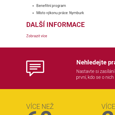
Benefitní program
Místo výkonu práce: Nymburk
DALŠÍ INFORMACE
Zobrazit více
Nehledejte prác
Nastavte si zasílán
první, kdo se o nich
VÍCE NEŽ
VÍC