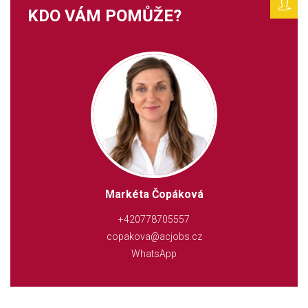
KDO VÁM POMŮŽE?
Markéta Čopáková
+420778705557
copakova@acjobs.cz
WhatsApp