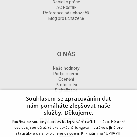
Nabídka práce
AC Pošťák
Reference od uchazečů
Blog pro uchazeče
O NÁS
Naše hodnoty
Podporujeme
Ocenění
Partnerství
Digitalizace
Souhlasem se zpracováním dat
nám pomáháte zlepšovat naše
služby. Děkujeme.
DALŠÍ INFORMACE
Používáme soubory cookies k zlepšování našich služeb. Některé
cookies jsou důležité pro správné fungování stránek, jiné pro
statistiky a další pro cílené oslovení. Kliknutím na "UPRAVIT
Kontakt