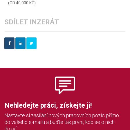
(OD 40.000 KČ)
SDÍLET INZERÁT
Nehledejte práci, získejte ji!
Nastavte si zasílání nových pracovních pozic přímo
do vašeho e-mailu a buďte tak první, kdo se o nich
dozví.