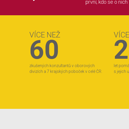
první, kdo se o nich
VÍCE NEŽ
VÍC
60
2
zkušených konzultantů v oborových
let pom
divizích a 7 krajských poboček v celé ČR.
s jejich