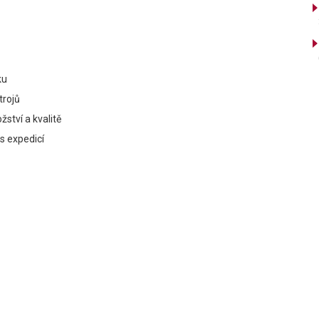
ku
trojů
ství a kvalitě
 s expedicí