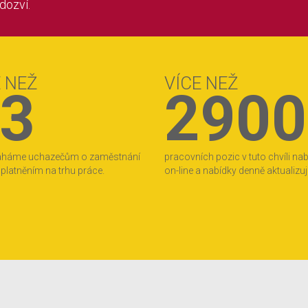
 dozví.
E NEŽ
VÍCE NEŽ
3
2900
áháme uchazečům o zaměstnání
pracovních pozic v tuto chvíli na
 uplatněním na trhu práce.
on-line a nabídky denně aktualizu