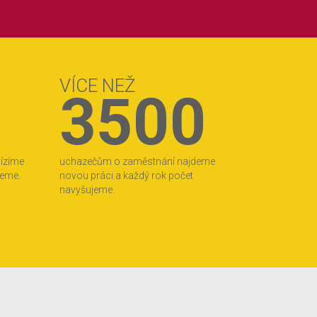
VÍCE NEŽ
3500
bízíme
uchazečům o zaměstnání najdeme
jeme.
novou práci a každý rok počet
navyšujeme.