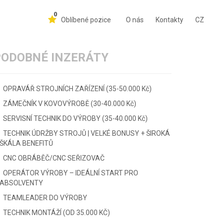
0
Oblíbené pozice
O nás
Kontakty
CZ
PODOBNÉ INZERÁTY
OPRAVÁŘ STROJNÍCH ZAŘÍZENÍ (35-50.000 Kč)
ZÁMEČNÍK V KOVOVÝROBĚ (30-40.000 Kč)
SERVISNÍ TECHNIK DO VÝROBY (35-40.000 Kč)
TECHNIK ÚDRŽBY STROJŮ | VELKÉ BONUSY + ŠIROKÁ
ŠKÁLA BENEFITŮ
CNC OBRÁBĚČ/CNC SEŘIZOVAČ
OPERÁTOR VÝROBY – IDEÁLNÍ START PRO
ABSOLVENTY
TEAMLEADER DO VÝROBY
TECHNIK MONTÁŽÍ (OD 35.000 KČ)