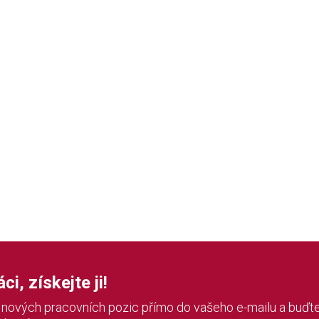
i, získejte ji!
í nových pracovních pozic přímo do vašeho e-mailu a buďte