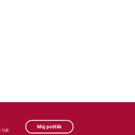
Můj pošťák
 tak