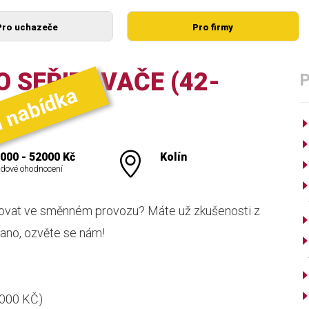
Pro uchazeče
Pro firmy
 SEŘIZOVAČE (42-
í nabídka
000 - 52000 Kč
Kolín
dové ohodnocení
covat ve směnném provozu? Máte už zkušenosti z
 ano, ozvěte se nám!
000 KČ)