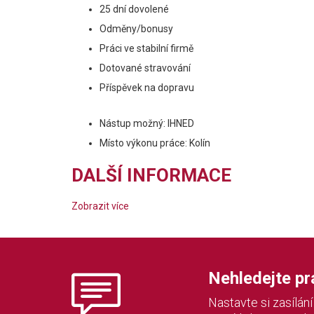
25 dní dovolené
Odměny/bonusy
Práci ve stabilní firmě
Dotované stravování
Příspěvek na dopravu
Nástup možný: IHNED
Místo výkonu práce: Kolín
DALŠÍ INFORMACE
Zobrazit více
Nehledejte prác
Nastavte si zasílán