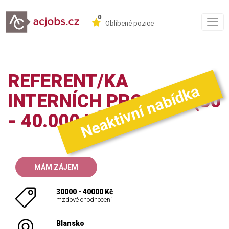
0
Togg
Oblíbené pozice
navig
REFERENT/KA
Neaktivní nabídka
INTERNÍCH PROCESŮ (30
- 40.000 KČ)
MÁM ZÁJEM
30000 - 40000 Kč
mzdové ohodnocení
Blansko