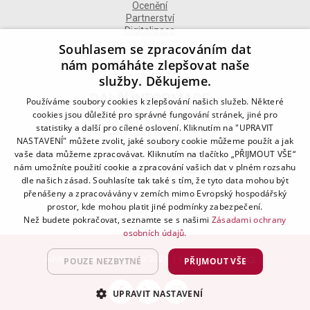
Ocenění
Partnerství
Digitalizace
Souhlasem se zpracováním dat
nám pomáháte zlepšovat naše
služby. Děkujeme.
DALŠÍ INFORMACE
Používáme soubory cookies k zlepšování našich služeb. Některé
cookies jsou důležité pro správné fungování stránek, jiné pro
statistiky a další pro cílené oslovení. Kliknutím na "UPRAVIT
Kontakt
NASTAVENÍ" můžete zvolit, jaké soubory cookie můžeme použít a jak
Naše odborné divize
vaše data můžeme zpracovávat. Kliknutím na tlačítko „PŘIJMOUT VŠE“
Naše pobočky
nám umožníte použití cookie a zpracování vašich dat v plném rozsahu
Zásady zpracování osobních údajů
dle našich zásad. Souhlasíte tak také s tím, že tyto data mohou být
Všeobecné podmínky
přenášeny a zpracovávány v zemích mimo Evropský hospodářský
Kodex chování
Blog
prostor, kde mohou platit jiné podmínky zabezpečení.
Než budete pokračovat, seznamte se s našimi
Zásadami ochrany
osobních údajů.
Advantage Consulting, s.r.o. 2021 | created by
A-WebSys
POUZE NEZBYTNÉ
PŘIJMOUT VŠE
UPRAVIT NASTAVENÍ