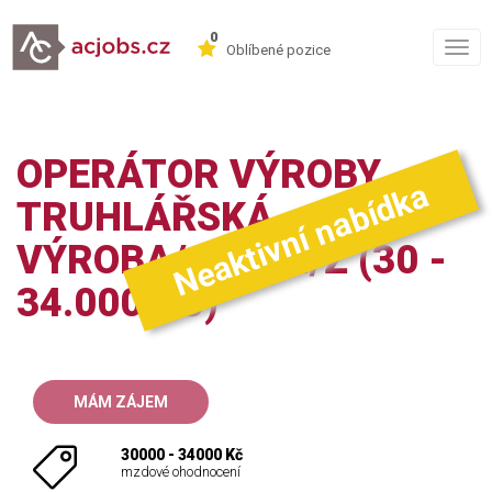
0
Togg
Oblíbené pozice
navig
OPERÁTOR VÝROBY -
Neaktivní nabídka
TRUHLÁŘSKÁ
VÝROBA/CNC M/Ž (30 -
34.000 KČ)
MÁM ZÁJEM
30000 - 34000 Kč
mzdové ohodnocení