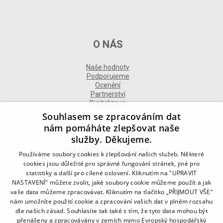
O NÁS
Naše hodnoty
Podporujeme
Ocenění
Partnerství
Digitalizace
Souhlasem se zpracováním dat
nám pomáháte zlepšovat naše
služby. Děkujeme.
DALŠÍ INFORMACE
Používáme soubory cookies k zlepšování našich služeb. Některé
cookies jsou důležité pro správné fungování stránek, jiné pro
statistiky a další pro cílené oslovení. Kliknutím na "UPRAVIT
Kontakt
NASTAVENÍ" můžete zvolit, jaké soubory cookie můžeme použít a jak
Naše odborné divize
vaše data můžeme zpracovávat. Kliknutím na tlačítko „PŘIJMOUT VŠE“
Naše pobočky
nám umožníte použití cookie a zpracování vašich dat v plném rozsahu
Zásady zpracování osobních údajů
dle našich zásad. Souhlasíte tak také s tím, že tyto data mohou být
Všeobecné podmínky
přenášeny a zpracovávány v zemích mimo Evropský hospodářský
Kodex chování