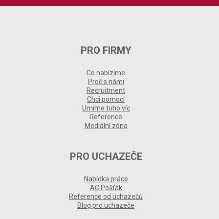
PRO FIRMY
Co nabízíme
Proč s námi
Recruitment
Chci pomoci
Umíme toho víc
Reference
Mediální zóna
PRO UCHAZEČE
Nabídka práce
AC Pošťák
Reference od uchazečů
Blog pro uchazeče