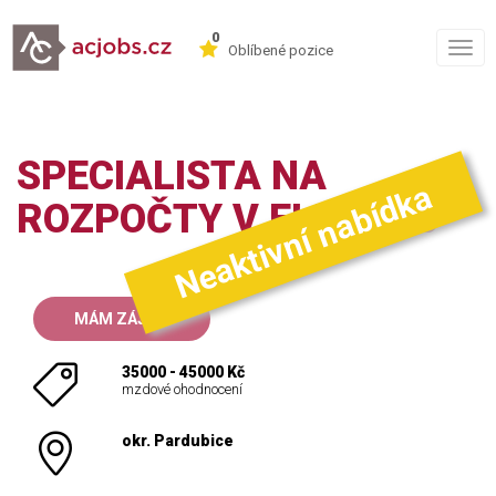
0
Togg
Oblíbené pozice
navig
SPECIALISTA NA
Neaktivní nabídka
ROZPOČTY V ELEKTRU
MÁM ZÁJEM
35000 - 45000 Kč
mzdové ohodnocení
okr. Pardubice