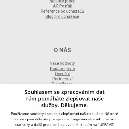
Nabídka práce
AC Pošťák
Reference od uchazečů
Blog pro uchazeče
O NÁS
Naše hodnoty
Podporujeme
Ocenění
Partnerství
Digitalizace
Souhlasem se zpracováním dat
nám pomáháte zlepšovat naše
služby. Děkujeme.
DALŠÍ INFORMACE
Používáme soubory cookies k zlepšování našich služeb. Některé
cookies jsou důležité pro správné fungování stránek, jiné pro
statistiky a další pro cílené oslovení. Kliknutím na "UPRAVIT
Kontakt