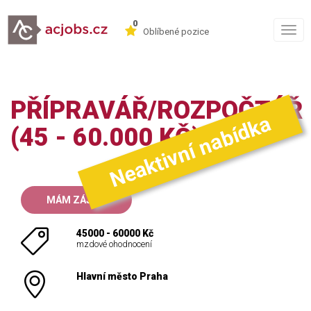
0
Togg
Oblíbené pozice
navig
PŘÍPRAVÁŘ/ROZPOČTÁŘ
Neaktivní nabídka
(45 - 60.000 KČ)
MÁM ZÁJEM
45000 - 60000 Kč
mzdové ohodnocení
Hlavní město Praha