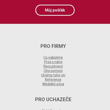
Můj pošťák
PRO FIRMY
Co nabízíme
Proč s námi
Recruitment
Chci pomoci
Umíme toho víc
Reference
Mediální zóna
PRO UCHAZEČE