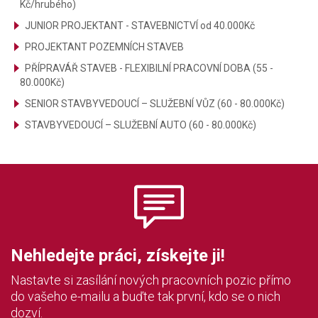
Kč/hrubého)
JUNIOR PROJEKTANT - STAVEBNICTVÍ od 40.000Kč
PROJEKTANT POZEMNÍCH STAVEB
PŘÍPRAVÁŘ STAVEB - FLEXIBILNÍ PRACOVNÍ DOBA (55 -
80.000Kč)
SENIOR STAVBYVEDOUCÍ – SLUŽEBNÍ VŮZ (60 - 80.000Kč)
STAVBYVEDOUCÍ – SLUŽEBNÍ AUTO (60 - 80.000Kč)
Nehledejte práci, získejte ji!
Nastavte si zasílání nových pracovních pozic přímo
do vašeho e-mailu a buďte tak první, kdo se o nich
dozví.