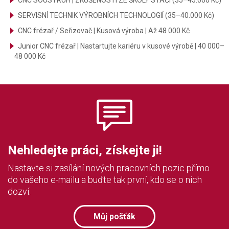
CNC SOUSTRUH | ZKUŠENOSTI ZE ŠKOLY STAČÍ (35–45.000 Kč)
SERVISNÍ TECHNIK VÝROBNÍCH TECHNOLOGIÍ (35–40.000 Kč)
CNC frézař / Seřizovač | Kusová výroba | Až 48 000 Kč
Junior CNC frézař | Nastartujte kariéru v kusové výrobě | 40 000–
48 000 Kč
Nehledejte práci, získejte ji!
Nastavte si zasílání nových pracovních pozic přímo
do vašeho e-mailu a buďte tak první, kdo se o nich
dozví.
Můj pošťák