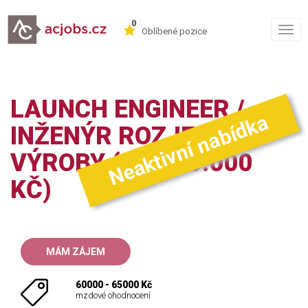
0
Togg
Oblíbené pozice
navig
LAUNCH ENGINEER /
Neaktivní nabídka
INŽENÝR ROZJEZDU
VÝROBY (60 - 65.000
KČ)
MÁM ZÁJEM
60000 - 65000 Kč
mzdové ohodnocení