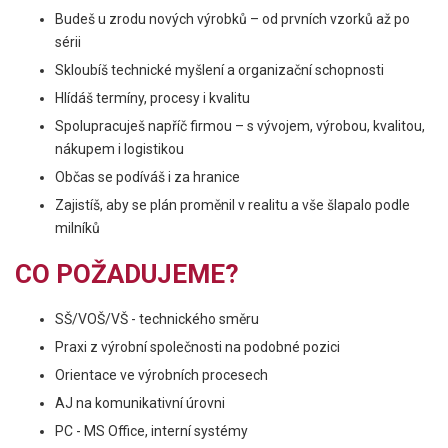
Budeš u zrodu nových výrobků – od prvních vzorků až po
sérii
Skloubíš technické myšlení a organizační schopnosti
Hlídáš termíny, procesy i kvalitu
Spolupracuješ napříč firmou – s vývojem, výrobou, kvalitou,
nákupem i logistikou
Občas se podíváš i za hranice
Zajistíš, aby se plán proměnil v realitu a vše šlapalo podle
milníků
CO POŽADUJEME?
SŠ/VOŠ/VŠ - technického směru
Praxi z výrobní společnosti na podobné pozici
Orientace ve výrobních procesech
AJ na komunikativní úrovni
PC - MS Office, interní systémy