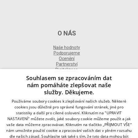
O NÁS
Naše hodnoty
Podporujeme
Ocenění
Partnerství
Digitalizace
Souhlasem se zpracováním dat
nám pomáháte zlepšovat naše
služby. Děkujeme.
DALŠÍ INFORMACE
Používáme soubory cookies k zlepšování našich služeb. Některé
cookies jsou důležité pro správné fungování stránek, jiné pro
statistiky a další pro cílené oslovení. Kliknutím na "UPRAVIT
Kontakt
NASTAVENÍ" můžete zvolit, jaké soubory cookie můžeme použít a jak
Naše odborné divize
vaše data můžeme zpracovávat. Kliknutím na tlačítko „PŘIJMOUT VŠE“
Naše pobočky
nám umožníte použití cookie a zpracování vašich dat v plném rozsahu
Zásady zpracování osobních údajů
dle našich zásad. Souhlasíte tak také s tím, že tyto data mohou být
Všeobecné podmínky