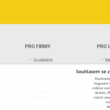
PRO FIRMY
PRO 
Co nabízíme
Na
Proč s námi
AC
Souhlasem se z
Recruitment
Re
Používáme 
Chci pomoci
Bl
fungování s
Umíme toho víc
můžete zvol
Reference
tlačítko „
našich zás
Mediální zóna
mi
Ne