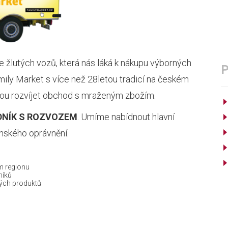
e žlutých vozů, která nás láká k nákupu výborných
ily Market s více než 28letou tradicí na českém
udou rozvíjet obchod s mraženým zbožím.
NÍK S ROZVOZEM
. Umíme nabídnout hlavní
nského oprávnění.
m regionu
níků
hých produktů