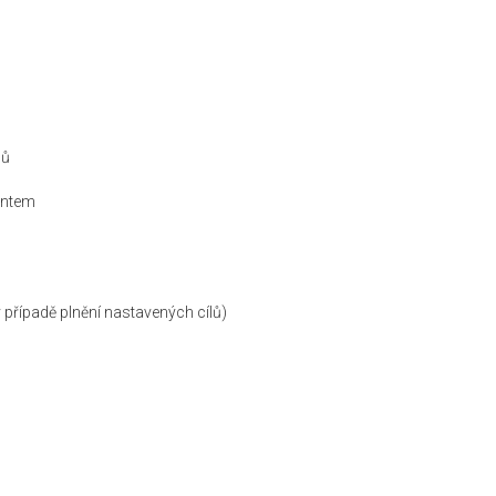
gů
entem
v případě plnění nastavených cílů)