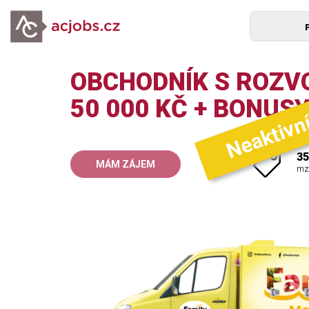
OBCHODNÍK S ROZVO
Neaktivn
50 000 KČ + BONUSY
35
MÁM ZÁJEM
mz