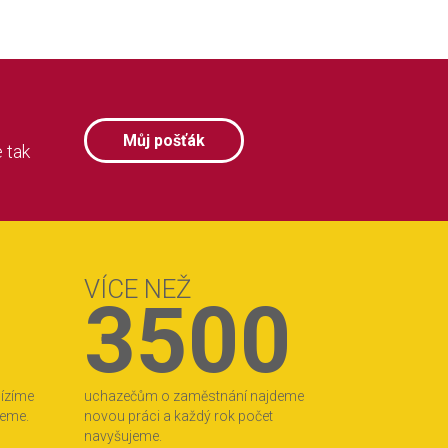
Můj pošťák
 tak
VÍCE NEŽ
3500
bízíme
uchazečům o zaměstnání najdeme
jeme.
novou práci a každý rok počet
navyšujeme.