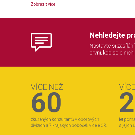
Zobrazit více
Nehledejte prác
Nastavte si zasílán
první, kdo se o nich
VÍCE NEŽ
VÍC
60
2
zkušených konzultantů v oborových
let pom
divizích a 7 krajských poboček v celé ČR.
s jejich