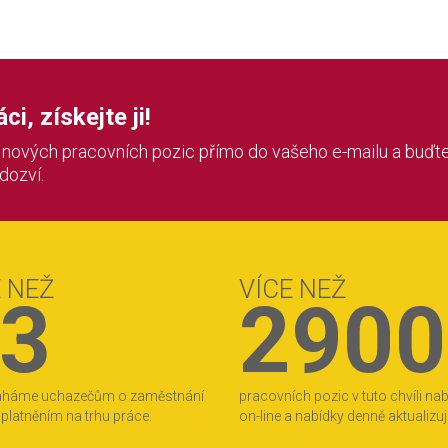
i, získejte ji!
í nových pracovních pozic přímo do vašeho e-mailu a buďte
 dozví.
E NEŽ
VÍCE NEŽ
3
2900
áháme uchazečům o zaměstnání
pracovních pozic v tuto chvíli na
 uplatněním na trhu práce.
on-line a nabídky denně aktualizu