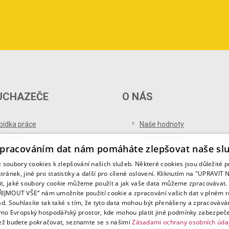
UCHAZEČE
O NÁS
bídka práce
Naše hodnoty
 Pošťák
Podporujeme
pracováním dat nám pomáháte zlepšovat naše sl
ference od uchazečů
Ocenění
soubory cookies k zlepšování našich služeb. Některé cookies jsou důležité 
og pro uchazeče
Partnerství
tránek, jiné pro statistiky a další pro cílené oslovení. Kliknutím na "UPRAVI
Digitalizace
it, jaké soubory cookie můžeme použít a jak vaše data můžeme zpracovávat. 
PŘIJMOUT VŠE“ nám umožníte použití cookie a zpracování vašich dat v plném 
ad. Souhlasíte tak také s tím, že tyto data mohou být přenášeny a zpracovává
mo Evropský hospodářský prostor, kde mohou platit jiné podmínky zabezpeče
ž budete pokračovat, seznamte se s našimi
Zásadami ochrany osobních úda