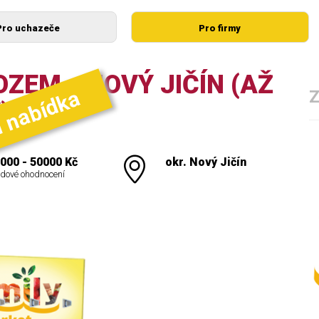
Pro uchazeče
Pro firmy
ZEM - NOVÝ JIČÍN (AŽ
í nabídka
)
000 - 50000 Kč
okr. Nový Jičín
dové ohodnocení