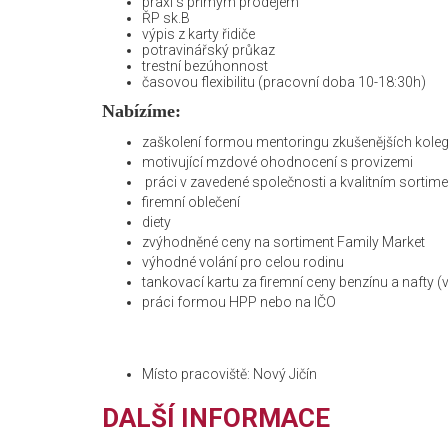
praxi s přímým prodejem
ŘP sk.B
výpis z karty řidiče
potravinářský průkaz
trestní bezúhonnost
časovou flexibilitu (pracovní doba 10-18:30h)
Nabízíme:
zaškolení formou mentoringu zkušenějších kole
motivující mzdové ohodnocení s provizemi
práci v zavedené společnosti a kvalitním sortim
firemní oblečení
diety
zvýhodněné ceny na sortiment Family Market
výhodné volání pro celou rodinu
tankovací kartu za firemní ceny benzínu a nafty (
práci formou HPP nebo na IČO
Místo pracoviště: Nový Jičín
DALŠÍ INFORMACE