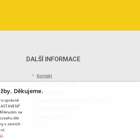
DALŠÍ INFORMACE
Kontakt
Naše odborné divize
užby. Děkujeme.
Naše pobočky
pro správné
Zásady zpracování osobních údajů
T NASTAVENÍ"
Všeobecné podmínky
Kliknutím na
Kodex chování
rozsahu dle
ny v zemích
Blog
ní.
jů.