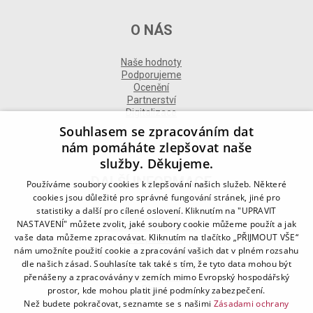
O NÁS
Naše hodnoty
Podporujeme
Ocenění
Partnerství
Digitalizace
Souhlasem se zpracováním dat
nám pomáháte zlepšovat naše
služby. Děkujeme.
DALŠÍ INFORMACE
Používáme soubory cookies k zlepšování našich služeb. Některé
cookies jsou důležité pro správné fungování stránek, jiné pro
statistiky a další pro cílené oslovení. Kliknutím na "UPRAVIT
Kontakt
NASTAVENÍ" můžete zvolit, jaké soubory cookie můžeme použít a jak
Naše odborné divize
vaše data můžeme zpracovávat. Kliknutím na tlačítko „PŘIJMOUT VŠE“
Naše pobočky
nám umožníte použití cookie a zpracování vašich dat v plném rozsahu
Zásady zpracování osobních údajů
dle našich zásad. Souhlasíte tak také s tím, že tyto data mohou být
Všeobecné podmínky
Kodex chování
přenášeny a zpracovávány v zemích mimo Evropský hospodářský
Blog
prostor, kde mohou platit jiné podmínky zabezpečení.
Než budete pokračovat, seznamte se s našimi
Zásadami ochrany