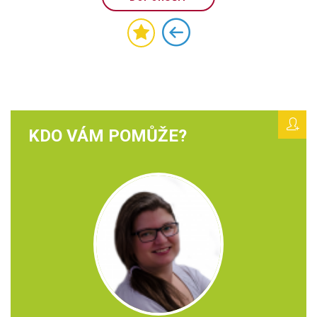
KDO VÁM POMŮŽE?