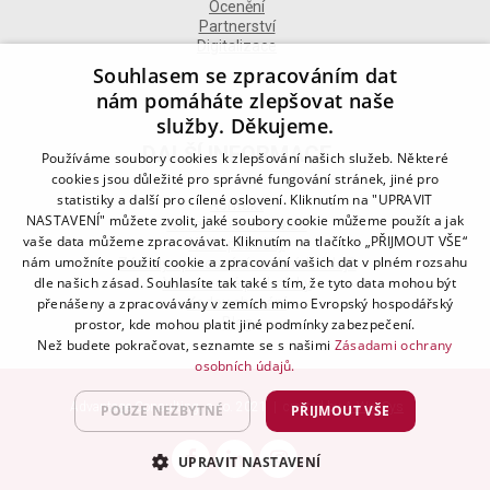
Ocenění
Partnerství
Digitalizace
Souhlasem se zpracováním dat
nám pomáháte zlepšovat naše
služby. Děkujeme.
DALŠÍ INFORMACE
Používáme soubory cookies k zlepšování našich služeb. Některé
cookies jsou důležité pro správné fungování stránek, jiné pro
statistiky a další pro cílené oslovení. Kliknutím na "UPRAVIT
Kontakt
NASTAVENÍ" můžete zvolit, jaké soubory cookie můžeme použít a jak
Naše odborné divize
vaše data můžeme zpracovávat. Kliknutím na tlačítko „PŘIJMOUT VŠE“
Naše pobočky
nám umožníte použití cookie a zpracování vašich dat v plném rozsahu
Zásady zpracování osobních údajů
dle našich zásad. Souhlasíte tak také s tím, že tyto data mohou být
Všeobecné podmínky
Kodex chování
přenášeny a zpracovávány v zemích mimo Evropský hospodářský
Blog
prostor, kde mohou platit jiné podmínky zabezpečení.
Než budete pokračovat, seznamte se s našimi
Zásadami ochrany
osobních údajů.
Advantage Consulting, s.r.o. 2021 | created by
A-WebSys
POUZE NEZBYTNÉ
PŘIJMOUT VŠE
UPRAVIT NASTAVENÍ