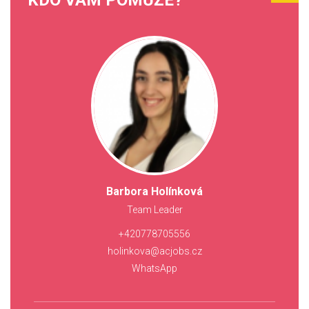
KDO VÁM POMŮŽE?
Barbora Holínková
Team Leader
+420778705556
holinkova@acjobs.cz
WhatsApp