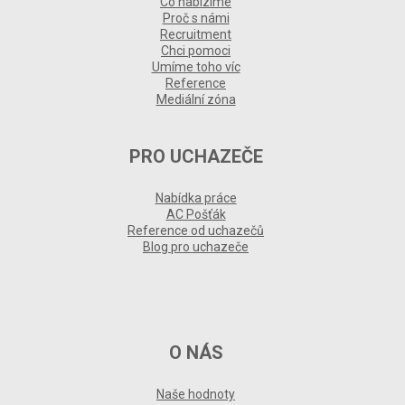
Co nabízíme
Proč s námi
Recruitment
Chci pomoci
Umíme toho víc
Reference
Mediální zóna
PRO UCHAZEČE
Nabídka práce
AC Pošťák
Reference od uchazečů
Blog pro uchazeče
O NÁS
Naše hodnoty