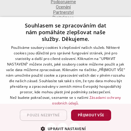
Podporujeme
Ocenění
Partnerství
Digitalizace
Souhlasem se zpracováním dat
nám pomáháte zlepšovat naše
služby. Děkujeme.
DALŠÍ INFORMACE
Používáme soubory cookies k zlepšování našich služeb. Některé
cookies jsou důležité pro správné fungování stránek, jiné pro
statistiky a další pro cílené oslovení. Kliknutím na "UPRAVIT
Kontakt
NASTAVENÍ" můžete zvolit, jaké soubory cookie můžeme použít a jak
Naše odborné divize
vaše data můžeme zpracovávat. Kliknutím na tlačítko „PŘIJMOUT VŠE“
Naše pobočky
nám umožníte použití cookie a zpracování vašich dat v plném rozsahu
Zásady zpracování osobních údajů
dle našich zásad. Souhlasíte tak také s tím, že tyto data mohou být
Všeobecné podmínky
přenášeny a zpracovávány v zemích mimo Evropský hospodářský
Kodex chování
Blog
prostor, kde mohou platit jiné podmínky zabezpečení.
Než budete pokračovat, seznamte se s našimi
Zásadami ochrany
osobních údajů.
Advantage Consulting, s.r.o. 2021 | created by
A-WebSys
POUZE NEZBYTNÉ
PŘIJMOUT VŠE
UPRAVIT NASTAVENÍ