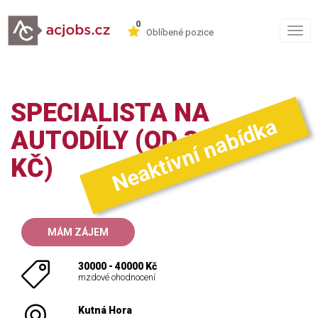
0
Togg
Oblíbené pozice
navig
SPECIALISTA NA
Neaktivní nabídka
AUTODÍLY (OD 30.000
KČ)
MÁM ZÁJEM
30000 - 40000 Kč
mzdové ohodnocení
Kutná Hora