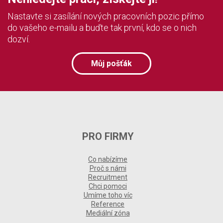
Nastavte si zasílání nových pracovních pozic přímo
do vašeho e-mailu a buďte tak první, kdo se o nich
dozví.
Můj pošťák
PRO FIRMY
Co nabízíme
Proč s námi
Recruitment
Chci pomoci
Umíme toho víc
Reference
Mediální zóna