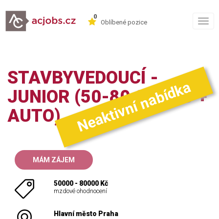
0
Togg
Oblíbené pozice
navig
STAVBYVEDOUCÍ -
Neaktivní nabídka
JUNIOR (50-80.000 KČ +
AUTO)
MÁM ZÁJEM
50000 - 80000 Kč
mzdové ohodnocení
Hlavní město Praha