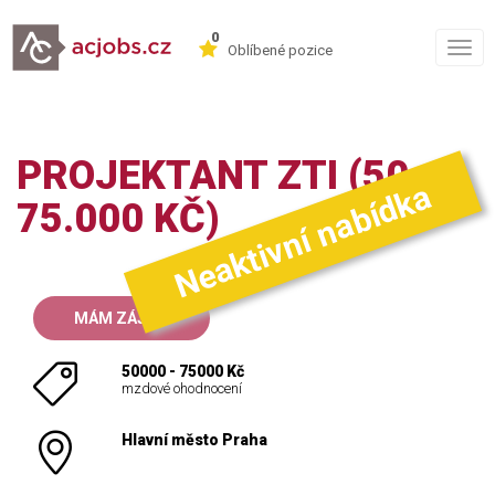
0
Togg
Oblíbené pozice
navig
PROJEKTANT ZTI (50-
Neaktivní nabídka
75.000 KČ)
MÁM ZÁJEM
50000 - 75000 Kč
mzdové ohodnocení
Hlavní město Praha