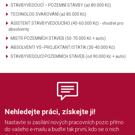
STAVBYVEDOUCÍ – POZEMNÍ STAVBY (až 80.000 Kč)
TECHNOLOG SVAŘOVÁNÍ (až 85.000 Kč)
ASISTENT STAVBYVEDOUCÍHO (40-60.000 Kč) - vhodné pro
absolventy
MISTR POZEMNÍCH STAVEB (50-70.000 Kč + auto)
ABSOLVENTI VŠ–PROJEKTANT/STATIK (30-40.000 Kč)
STAVBYVEDOUCÍ POZEMNÍCH STAVEB (od 90.000 Kč + auto)
Nehledejte práci, získejte ji!
Nastavte si zasílání nových pracovních pozic přímo
do vašeho e-mailu a buďte tak první, kdo se o nich