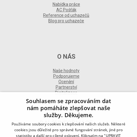
Nabídka práce
AC Pošťák
Reference od uchazečů
Blog pro uchazeče
O NÁS
Naše hodnoty
Podporujeme
Ocenění
Partnerství
Digitalizace
Souhlasem se zpracováním dat
nám pomáháte zlepšovat naše
služby. Děkujeme.
DALŠÍ INFORMACE
Používáme soubory cookies k zlepšování našich služeb. Některé
cookies jsou důležité pro správné fungování stránek, jiné pro
statistiky a další pro cílené oslovení. Kliknutím na "UPRAVIT