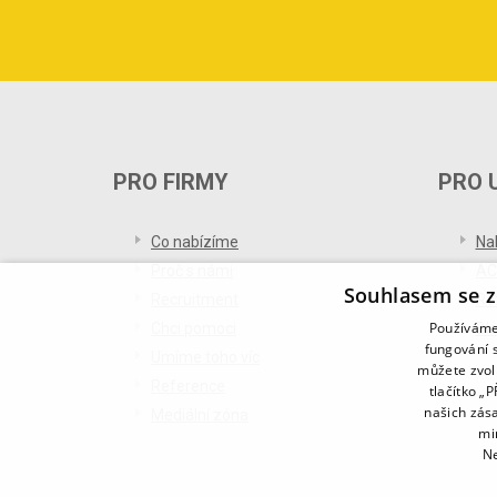
PRO FIRMY
PRO 
Co nabízíme
Na
Proč s námi
AC
Souhlasem se z
Recruitment
Re
Používáme 
Chci pomoci
Bl
fungování s
Umíme toho víc
můžete zvol
Reference
tlačítko „
našich zás
Mediální zóna
mi
Ne