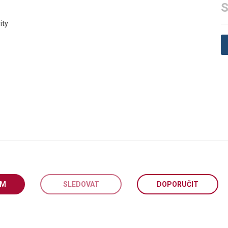
S
ity
EM
SLEDOVAT
DOPORUČIT