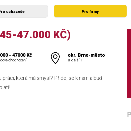
Pro uchazeče
Pro firmy
45-47.000 KČ)
000 - 47000 Kč
okr. Brno-město
dové ohodnocení
a další 1
 práci, která má smysl? Přidej se k nám a buď
latí!