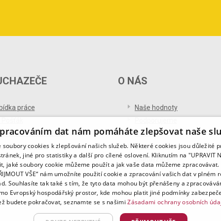
UCHAZEČE
O NÁS
bídka práce
Naše hodnoty
 Pošťák
Podporujeme
pracováním dat nám pomáháte zlepšovat naše sl
ference od uchazečů
Ocenění
soubory cookies k zlepšování našich služeb. Některé cookies jsou důležité 
og pro uchazeče
Partnerství
tránek, jiné pro statistiky a další pro cílené oslovení. Kliknutím na "UPRAVI
Digitalizace
it, jaké soubory cookie můžeme použít a jak vaše data můžeme zpracovávat. 
PŘIJMOUT VŠE“ nám umožníte použití cookie a zpracování vašich dat v plném 
ad. Souhlasíte tak také s tím, že tyto data mohou být přenášeny a zpracovává
mo Evropský hospodářský prostor, kde mohou platit jiné podmínky zabezpeče
ž budete pokračovat, seznamte se s našimi
Zásadami ochrany osobních úda