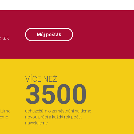
Můj pošťák
 tak
VÍCE NEŽ
3500
bízíme
uchazečům o zaměstnání najdeme
jeme.
novou práci a každý rok počet
navyšujeme.