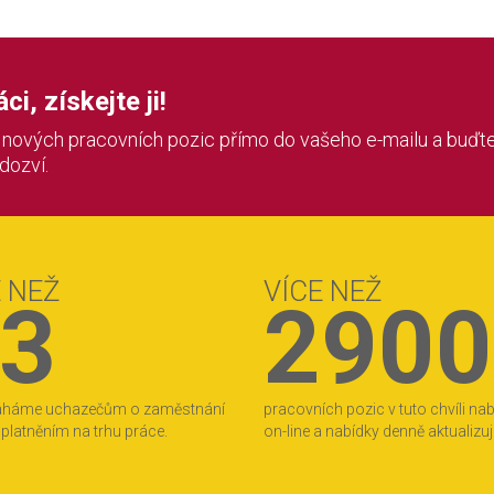
i, získejte ji!
í nových pracovních pozic přímo do vašeho e-mailu a buďte
 dozví.
E NEŽ
VÍCE NEŽ
3
2900
áháme uchazečům o zaměstnání
pracovních pozic v tuto chvíli na
 uplatněním na trhu práce.
on-line a nabídky denně aktualizu