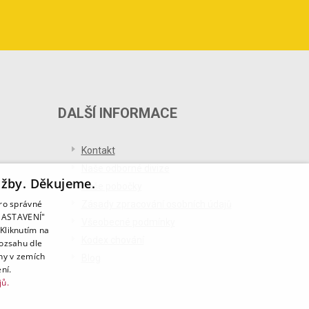
DALŠÍ INFORMACE
Kontakt
Naše odborné divize
užby. Děkujeme.
Naše pobočky
pro správné
Zásady zpracování osobních údajů
T NASTAVENÍ"
Všeobecné podmínky
Kliknutím na
Kodex chování
rozsahu dle
ny v zemích
Blog
ní.
jů.