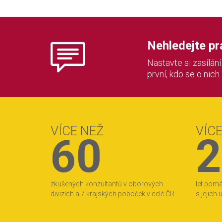
Nehledejte prác
Nastavte si zasílán
první, kdo se o nich
VÍCE NEŽ
VÍC
60
2
zkušených konzultantů v oborových
let pom
divizích a 7 krajských poboček v celé ČR.
s jejich