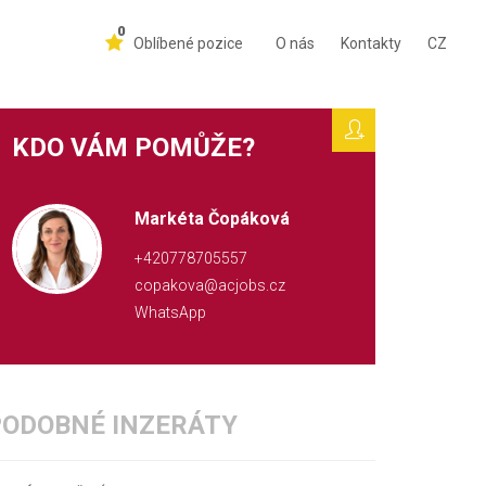
0
Oblíbené pozice
O nás
Kontakty
CZ
KDO VÁM POMŮŽE?
Markéta Čopáková
+420778705557
copakova@acjobs.cz
WhatsApp
PODOBNÉ INZERÁTY