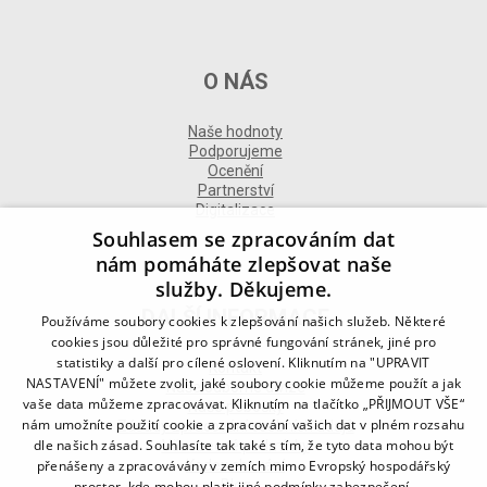
O NÁS
Naše hodnoty
Podporujeme
Ocenění
Partnerství
Digitalizace
Souhlasem se zpracováním dat
nám pomáháte zlepšovat naše
služby. Děkujeme.
DALŠÍ INFORMACE
Používáme soubory cookies k zlepšování našich služeb. Některé
cookies jsou důležité pro správné fungování stránek, jiné pro
statistiky a další pro cílené oslovení. Kliknutím na "UPRAVIT
Kontakt
NASTAVENÍ" můžete zvolit, jaké soubory cookie můžeme použít a jak
Naše odborné divize
vaše data můžeme zpracovávat. Kliknutím na tlačítko „PŘIJMOUT VŠE“
Naše pobočky
nám umožníte použití cookie a zpracování vašich dat v plném rozsahu
Zásady zpracování osobních údajů
dle našich zásad. Souhlasíte tak také s tím, že tyto data mohou být
Všeobecné podmínky
přenášeny a zpracovávány v zemích mimo Evropský hospodářský
Kodex chování
Blog
prostor, kde mohou platit jiné podmínky zabezpečení.