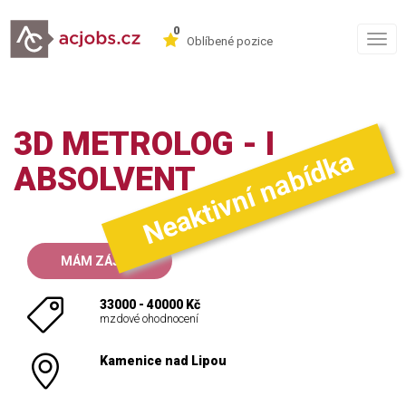
0
Togg
Oblíbené pozice
navig
3D METROLOG - I
Neaktivní nabídka
ABSOLVENT
MÁM ZÁJEM
33000 - 40000 Kč
mzdové ohodnocení
Kamenice nad Lipou