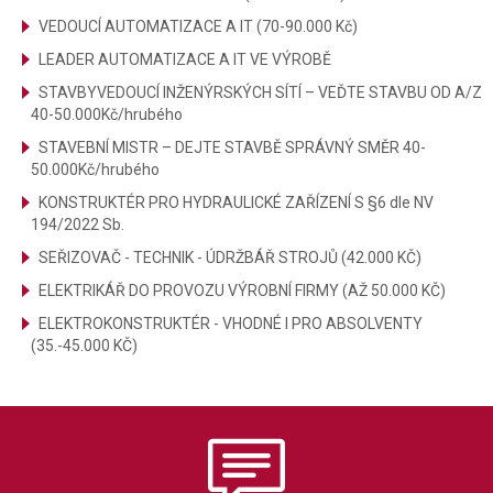
VEDOUCÍ AUTOMATIZACE A IT (70-90.000 Kč)
LEADER AUTOMATIZACE A IT VE VÝROBĚ
STAVBYVEDOUCÍ INŽENÝRSKÝCH SÍTÍ – VEĎTE STAVBU OD A/Z
40-50.000Kč/hrubého
STAVEBNÍ MISTR – DEJTE STAVBĚ SPRÁVNÝ SMĚR 40-
50.000Kč/hrubého
KONSTRUKTÉR PRO HYDRAULICKÉ ZAŘÍZENÍ S §6 dle NV
194/2022 Sb.
SEŘIZOVAČ - TECHNIK - ÚDRŽBÁŘ STROJŮ (42.000 KČ)
ELEKTRIKÁŘ DO PROVOZU VÝROBNÍ FIRMY (AŽ 50.000 KČ)
ELEKTROKONSTRUKTÉR - VHODNÉ I PRO ABSOLVENTY
(35.-45.000 KČ)