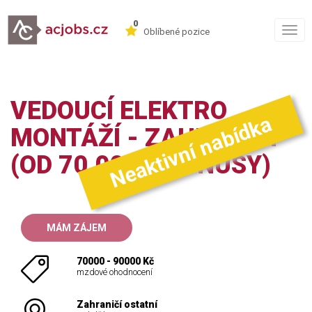
0
Togg
Oblíbené pozice
navig
VEDOUCÍ ELEKTRO
Neaktivní nabídka
MONTÁŽÍ - ZAHRANIČÍ
(OD 70.000 + BONUSY)
MÁM ZÁJEM
70000 - 90000 Kč
mzdové ohodnocení
Zahraničí ostatní