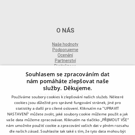
O NÁS
Naše hodnoty
Podporujeme
Ocenění
Partnerství
Digitalizace
Souhlasem se zpracováním dat
nám pomáháte zlepšovat naše
služby. Děkujeme.
DALŠÍ INFORMACE
Používáme soubory cookies k zlepšování našich služeb. Některé
cookies jsou důležité pro správné fungování stránek, jiné pro
statistiky a další pro cílené oslovení. Kliknutím na "UPRAVIT
Kontakt
NASTAVENÍ" můžete zvolit, jaké soubory cookie můžeme použít a jak
Naše odborné divize
vaše data můžeme zpracovávat. Kliknutím na tlačítko „PŘIJMOUT VŠE“
Naše pobočky
nám umožníte použití cookie a zpracování vašich dat v plném rozsahu
Zásady zpracování osobních údajů
dle našich zásad. Souhlasíte tak také s tím, že tyto data mohou být
Všeobecné podmínky