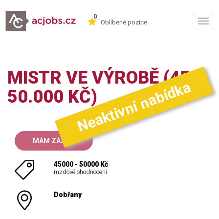
0
Togg
Oblíbené pozice
navig
MISTR VE VÝROBĚ (45-
Neaktivní nabídka
50.000 KČ)
MÁM ZÁJEM
45000 - 50000 Kč
mzdové ohodnocení
Dobřany