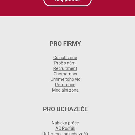
PRO FIRMY
Co nabízíme
Proč s námi
Recruitment
Chci pomoci
Umíme toho víc
Reference
Mediální zóna
PRO UCHAZEČE
Nabídka práce
AC Pošťák
Reference od uchazečů