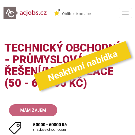
0
Togg
Oblíbené pozice
navig
TECHNICKÝ OBCHODNÍK
Neaktivní nabídka
- PRŮMYSLOVÁ
ŘEŠENÍ/MANIPULACE
(50 - 60.000 KČ)
MÁM ZÁJEM
50000 - 60000 Kč
mzdové ohodnocení