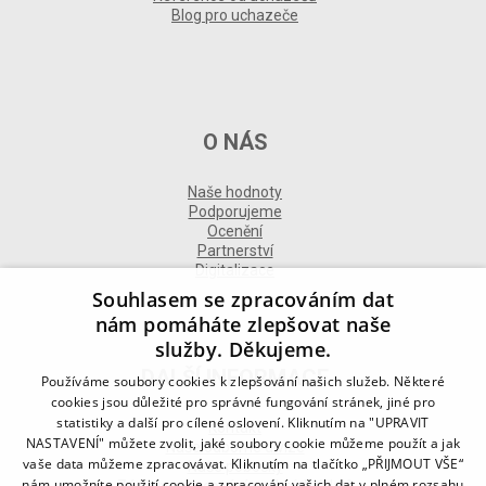
Blog pro uchazeče
O NÁS
Naše hodnoty
Podporujeme
Ocenění
Partnerství
Digitalizace
Souhlasem se zpracováním dat
nám pomáháte zlepšovat naše
služby. Děkujeme.
DALŠÍ INFORMACE
Používáme soubory cookies k zlepšování našich služeb. Některé
cookies jsou důležité pro správné fungování stránek, jiné pro
statistiky a další pro cílené oslovení. Kliknutím na "UPRAVIT
Kontakt
NASTAVENÍ" můžete zvolit, jaké soubory cookie můžeme použít a jak
Naše odborné divize
vaše data můžeme zpracovávat. Kliknutím na tlačítko „PŘIJMOUT VŠE“
Naše pobočky
nám umožníte použití cookie a zpracování vašich dat v plném rozsahu