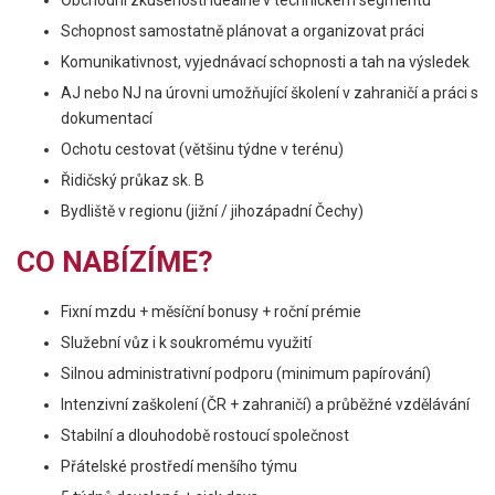
Obchodní zkušenosti ideálně v technickém segmentu
Schopnost samostatně plánovat a organizovat práci
Komunikativnost, vyjednávací schopnosti a tah na výsledek
AJ nebo NJ na úrovni umožňující školení v zahraničí a práci s
dokumentací
Ochotu cestovat (většinu týdne v terénu)
Řidičský průkaz sk. B
Bydliště v regionu (jižní / jihozápadní Čechy)
CO NABÍZÍME?
Fixní mzdu + měsíční bonusy + roční prémie
Služební vůz i k soukromému využití
Silnou administrativní podporu (minimum papírování)
Intenzivní zaškolení (ČR + zahraničí) a průběžné vzdělávání
Stabilní a dlouhodobě rostoucí společnost
Přátelské prostředí menšího týmu