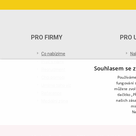
PRO FIRMY
PRO 
Co nabízíme
Na
Proč s námi
AC
Souhlasem se z
Recruitment
Re
Používáme 
Chci pomoci
Bl
fungování s
Umíme toho víc
můžete zvol
Reference
tlačítko „
našich zás
Mediální zóna
mi
Ne