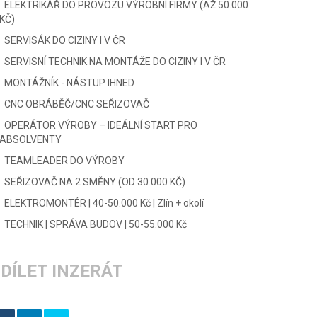
ELEKTRIKÁŘ DO PROVOZU VÝROBNÍ FIRMY (AŽ 50.000
KČ)
SERVISÁK DO CIZINY I V ČR
SERVISNÍ TECHNIK NA MONTÁŽE DO CIZINY I V ČR
MONTÁŽNÍK - NÁSTUP IHNED
CNC OBRÁBĚČ/CNC SEŘIZOVAČ
OPERÁTOR VÝROBY – IDEÁLNÍ START PRO
ABSOLVENTY
TEAMLEADER DO VÝROBY
SEŘIZOVAČ NA 2 SMĚNY (OD 30.000 KČ)
ELEKTROMONTÉR | 40-50.000 Kč | Zlín + okolí
TECHNIK | SPRÁVA BUDOV | 50-55.000 Kč
DÍLET INZERÁT