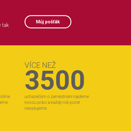
Můj pošťák
 tak
VÍCE NEŽ
3500
bízíme
uchazečům o zaměstnání najdeme
jeme.
novou práci a každý rok počet
navyšujeme.