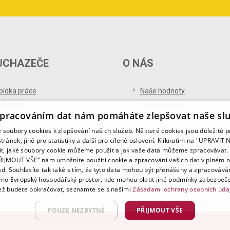
UCHAZEČE
O NÁS
bídka práce
Naše hodnoty
 Pošťák
Podporujeme
pracováním dat nám pomáháte zlepšovat naše sl
ference od uchazečů
Ocenění
soubory cookies k zlepšování našich služeb. Některé cookies jsou důležité 
og pro uchazeče
Partnerství
tránek, jiné pro statistiky a další pro cílené oslovení. Kliknutím na "UPRAVI
Digitalizace
it, jaké soubory cookie můžeme použít a jak vaše data můžeme zpracovávat. 
PŘIJMOUT VŠE“ nám umožníte použití cookie a zpracování vašich dat v plném 
ad. Souhlasíte tak také s tím, že tyto data mohou být přenášeny a zpracovává
mo Evropský hospodářský prostor, kde mohou platit jiné podmínky zabezpeče
ž budete pokračovat, seznamte se s našimi
Zásadami ochrany osobních úda
POUZE NEZBYTNÉ
PŘIJMOUT VŠE