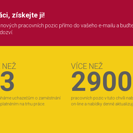
i, získejte ji!
í nových pracovních pozic přímo do vašeho e-mailu a buďte
 dozví.
E NEŽ
VÍCE NEŽ
3
2900
áháme uchazečům o zaměstnání
pracovních pozic v tuto chvíli na
 uplatněním na trhu práce.
on-line a nabídky denně aktualizu