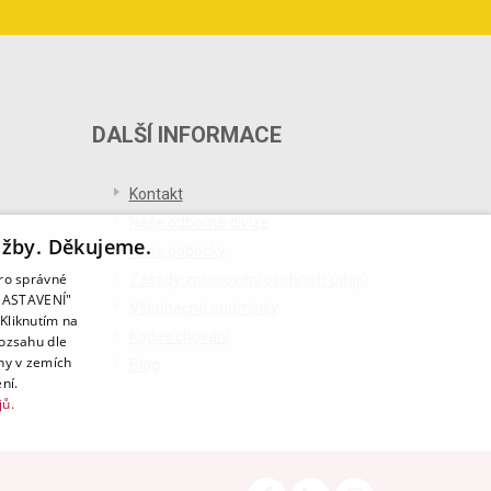
DALŠÍ INFORMACE
Kontakt
Naše odborné divize
užby. Děkujeme.
Naše pobočky
pro správné
Zásady zpracování osobních údajů
T NASTAVENÍ"
Všeobecné podmínky
Kliknutím na
Kodex chování
rozsahu dle
ny v zemích
Blog
ní.
jů.