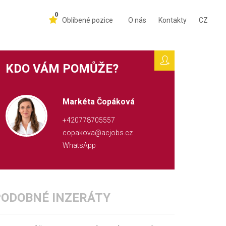
0
Oblíbené pozice
O nás
Kontakty
CZ
KDO VÁM POMŮŽE?
Markéta Čopáková
+420778705557
copakova@acjobs.cz
WhatsApp
PODOBNÉ INZERÁTY