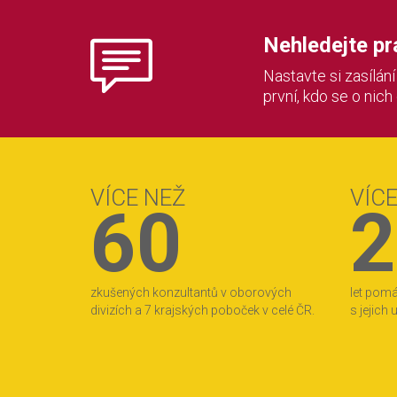
Nehledejte prác
Nastavte si zasílán
první, kdo se o nich
VÍCE NEŽ
VÍC
60
2
zkušených konzultantů v oborových
let pom
divizích a 7 krajských poboček v celé ČR.
s jejich