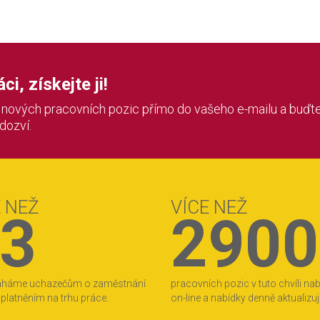
i, získejte ji!
í nových pracovních pozic přímo do vašeho e-mailu a buďte
 dozví.
E NEŽ
VÍCE NEŽ
3
2900
áháme uchazečům o zaměstnání
pracovních pozic v tuto chvíli na
 uplatněním na trhu práce.
on-line a nabídky denně aktualizu