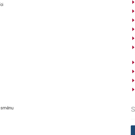
ci
S
ní směnu