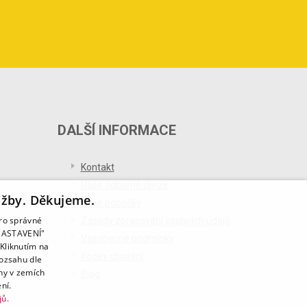
DALŠÍ INFORMACE
Kontakt
Naše odborné divize
užby. Děkujeme.
Naše pobočky
pro správné
Zásady zpracování osobních údajů
T NASTAVENÍ"
Všeobecné podmínky
Kliknutím na
Kodex chování
rozsahu dle
ny v zemích
Blog
ní.
jů.