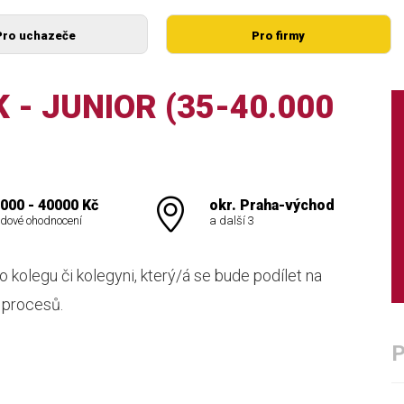
Pro uchazeče
Pro firmy
 - JUNIOR (35-40.000
000 - 40000 Kč
okr. Praha-východ
dové ohodnocení
a další 3
kolegu či kolegyni, který/á se bude podílet na
 procesů.