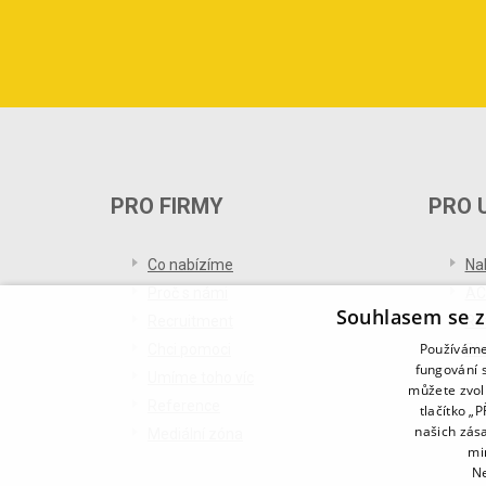
PRO FIRMY
PRO 
Co nabízíme
Na
Proč s námi
AC
Souhlasem se z
Recruitment
Re
Používáme 
Chci pomoci
Bl
fungování s
Umíme toho víc
můžete zvol
Reference
tlačítko „
našich zás
Mediální zóna
mi
Ne