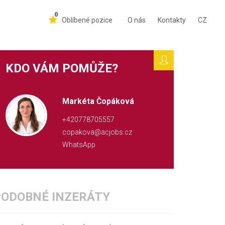
0
Oblíbené pozice
O nás
Kontakty
CZ
KDO VÁM POMŮŽE?
Markéta Čopáková
+420778705557
copakova@acjobs.cz
WhatsApp
PODOBNÉ INZERÁTY