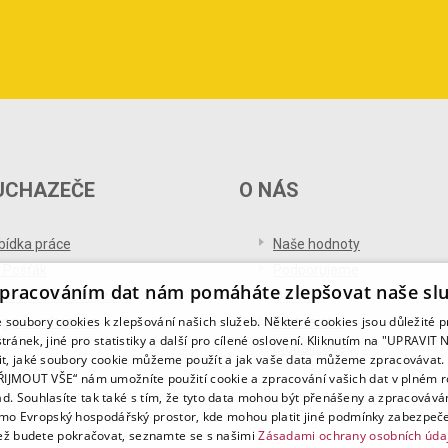
UCHAZEČE
O NÁS
bídka práce
Naše hodnoty
 Pošťák
Podporujeme
pracováním dat nám pomáháte zlepšovat naše sl
ference od uchazečů
Ocenění
soubory cookies k zlepšování našich služeb. Některé cookies jsou důležité 
og pro uchazeče
Partnerství
tránek, jiné pro statistiky a další pro cílené oslovení. Kliknutím na "UPRAVI
Digitalizace
it, jaké soubory cookie můžeme použít a jak vaše data můžeme zpracovávat. 
PŘIJMOUT VŠE“ nám umožníte použití cookie a zpracování vašich dat v plném 
ad. Souhlasíte tak také s tím, že tyto data mohou být přenášeny a zpracovává
mo Evropský hospodářský prostor, kde mohou platit jiné podmínky zabezpeče
ž budete pokračovat, seznamte se s našimi
Zásadami ochrany osobních úda