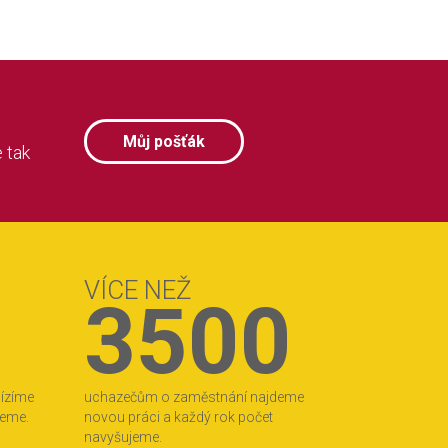
Můj pošťák
 tak
VÍCE NEŽ
3500
bízíme
uchazečům o zaměstnání najdeme
jeme.
novou práci a každý rok počet
navyšujeme.