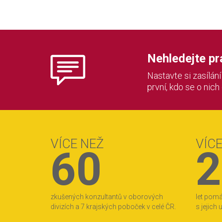
Nehledejte prác
Nastavte si zasílán
první, kdo se o nich
VÍCE NEŽ
VÍC
60
2
zkušených konzultantů v oborových
let pom
divizích a 7 krajských poboček v celé ČR.
s jejich