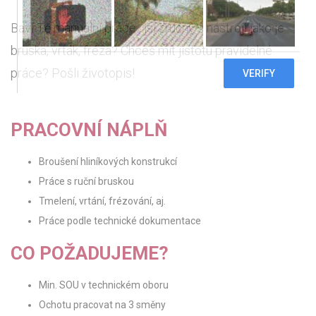
Baví Tě manuální práce , jsi zručný s nástroji jako je
bruska, vrták, fréza? Chceš mít jistotu pravidelné
práce? Pošli životopis!
PRACOVNÍ NÁPLŇ
Broušení hliníkových konstrukcí
Práce s ruční bruskou
Tmelení, vrtání, frézování, aj.
Práce podle technické dokumentace
CO POŽADUJEME?
Min. SOU v technickém oboru
Ochotu pracovat na 3 směny