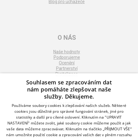
Blog pro uchazeče
O NÁS
Naše hodnoty
Podporujeme
Ocenění
Partnerství
Digitalizace
Souhlasem se zpracováním dat
nám pomáháte zlepšovat naše
služby. Děkujeme.
DALŠÍ INFORMACE
Používáme soubory cookies k zlepšování našich služeb. Některé
cookies jsou důležité pro správné fungování stránek, jiné pro
statistiky a další pro cílené oslovení. Kliknutím na "UPRAVIT
Kontakt
NASTAVENÍ" můžete zvolit, jaké soubory cookie můžeme použít a jak
Naše odborné divize
vaše data můžeme zpracovávat. Kliknutím na tlačítko „PŘIJMOUT VŠE“
Naše pobočky
nám umožníte použití cookie a zpracování vašich dat v plném rozsahu
Zásady zpracování osobních údajů