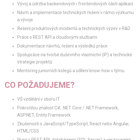
Vývoj a údržba backendových i frontendových částí aplikací
Návrh a implementace technických řešení v rámci výzkumu
a vývoje
Řešení produktových incidentů a technických výzev v R&D
Práce s REST API a cloudovými službami
Dokumentace návrhů, řešení a výsledků práce
Spolupráce na tvorbě duševního vlastnictví (IP) a technické
strategie projektů
Mentoring juniorních kolegů a sdílení know-how v týmu
CO POŽADUJEME?
VŠ vzdělání v oboru IT
Pokročilou znalost C#, .NET Core / .NET Framework,
ASP.NET, Entity Framework
Zkušenosti s JavaScript/TypeScript, React nebo Angular,
HTML/CSS
Praxi s REST API, databázemi (SQL Server) a verzovacími