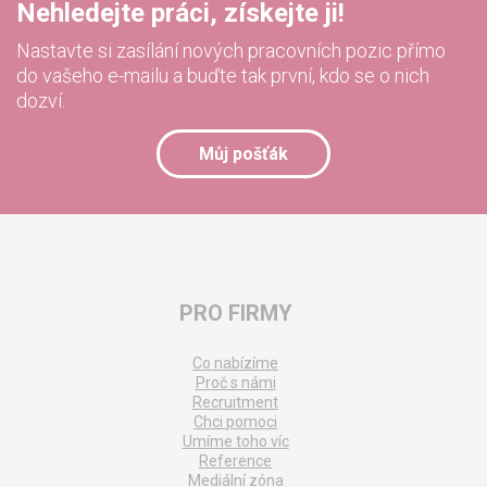
Nehledejte práci, získejte ji!
Nastavte si zasílání nových pracovních pozic přímo
do vašeho e-mailu a buďte tak první, kdo se o nich
dozví.
Můj pošťák
PRO FIRMY
Co nabízíme
Proč s námi
Recruitment
Chci pomoci
Umíme toho víc
Reference
Mediální zóna