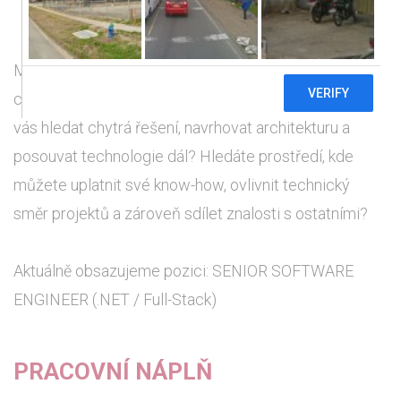
Máte za sebou zkušenosti s vývojem softwaru a
chcete se podílet na smysluplných projektech? Baví
vás hledat chytrá řešení, navrhovat architekturu a
posouvat technologie dál? Hledáte prostředí, kde
můžete uplatnit své know-how, ovlivnit technický
směr projektů a zároveň sdílet znalosti s ostatními?
Aktuálně obsazujeme pozici: SENIOR SOFTWARE
ENGINEER (.NET / Full-Stack)
PRACOVNÍ NÁPLŇ