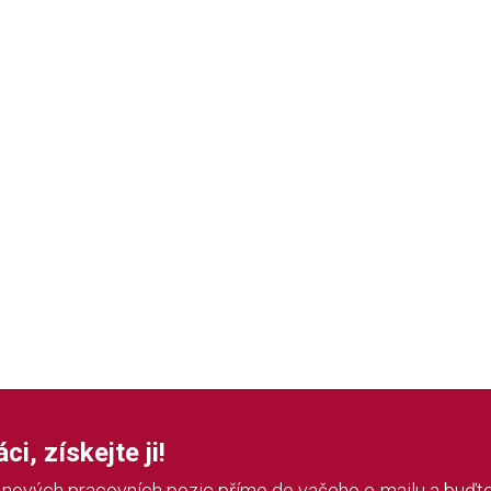
i, získejte ji!
í nových pracovních pozic přímo do vašeho e-mailu a buďte