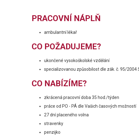
PRACOVNÍ NÁPLŇ
ambulantní lékař
CO POŽADUJEME?
ukončené vysokoškolské vzdělání
specializovanou způsobilost dle zák. č. 95/2004
CO NABÍZÍME?
zkrácená pracovní doba 35 hod./týden
práce od PO - PÁ dle Vašich časových možností
27 dní placeného volna
stravenky
penzijko