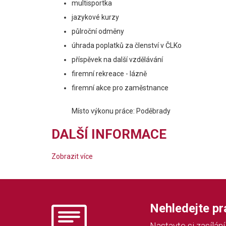
multisportka
jazykové kurzy
půlroční odměny
úhrada poplatků za členství v ČLKo
příspěvek na další vzdělávání
firemní rekreace - lázně
firemní akce pro zaměstnance
Místo výkonu práce: Poděbrady
DALŠÍ INFORMACE
Zobrazit více
Nehledejte prác
Nastavte si zasílán