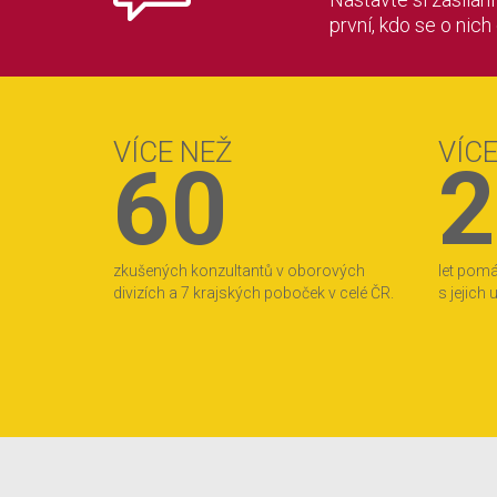
první, kdo se o nich
VÍCE NEŽ
VÍC
60
2
zkušených konzultantů v oborových
let pom
divizích a 7 krajských poboček v celé ČR.
s jejich