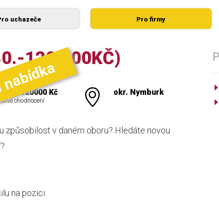
Pro uchazeče
Pro firmy
0.-120.000KČ)
í nabídka
000 - 120000 Kč
okr. Nymburk
dové ohodnocení
ou způsobilost v daném oboru? Hledáte novou
í?
u na pozici: