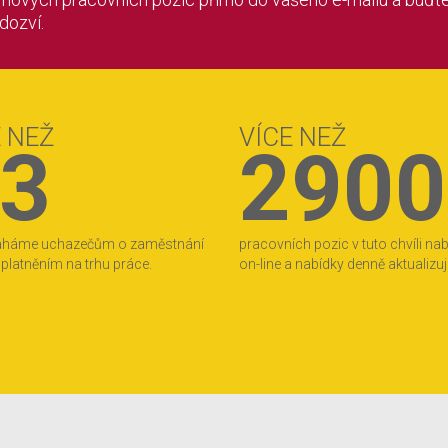
 dozví.
E NEŽ
VÍCE NEŽ
3
2900
áháme uchazečům o zaměstnání
pracovních pozic v tuto chvíli na
 uplatněním na trhu práce.
on-line a nabídky denně aktualizu