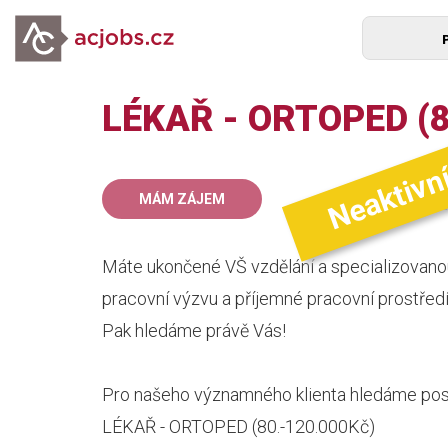
LÉKAŘ - ORTOPED (8
Neaktivn
80
MÁM ZÁJEM
mz
Máte ukončené VŠ vzdělání a specializovan
pracovní výzvu a příjemné pracovní prostřed
Pak hledáme právě Vás!
Pro našeho významného klienta hledáme posil
LÉKAŘ - ORTOPED (80.-120.000Kč)