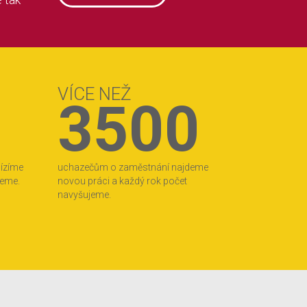
VÍCE NEŽ
3500
bízíme
uchazečům o zaměstnání najdeme
jeme.
novou práci a každý rok počet
navyšujeme.