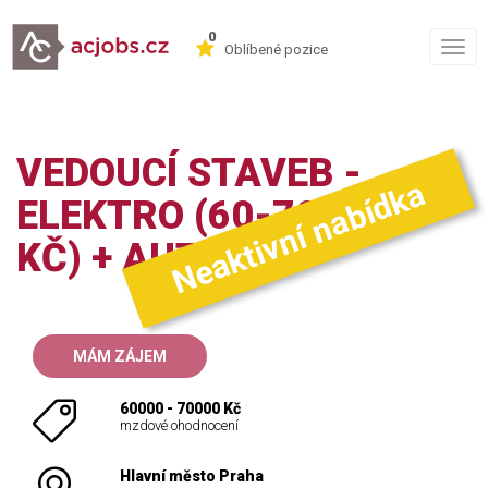
0
Togg
Oblíbené pozice
navig
VEDOUCÍ STAVEB -
Neaktivní nabídka
ELEKTRO (60-70.000
KČ) + AUTO
MÁM ZÁJEM
60000 - 70000 Kč
mzdové ohodnocení
Hlavní město Praha