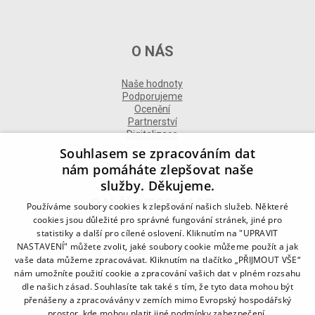
O NÁS
Naše hodnoty
Podporujeme
Ocenění
Partnerství
Digitalizace
Souhlasem se zpracováním dat
nám pomáháte zlepšovat naše
služby. Děkujeme.
DALŠÍ INFORMACE
Používáme soubory cookies k zlepšování našich služeb. Některé
cookies jsou důležité pro správné fungování stránek, jiné pro
statistiky a další pro cílené oslovení. Kliknutím na "UPRAVIT
Kontakt
NASTAVENÍ" můžete zvolit, jaké soubory cookie můžeme použít a jak
Naše odborné divize
vaše data můžeme zpracovávat. Kliknutím na tlačítko „PŘIJMOUT VŠE“
Naše pobočky
nám umožníte použití cookie a zpracování vašich dat v plném rozsahu
Zásady zpracování osobních údajů
dle našich zásad. Souhlasíte tak také s tím, že tyto data mohou být
Všeobecné podmínky
přenášeny a zpracovávány v zemích mimo Evropský hospodářský
Kodex chování
Blog
prostor, kde mohou platit jiné podmínky zabezpečení.