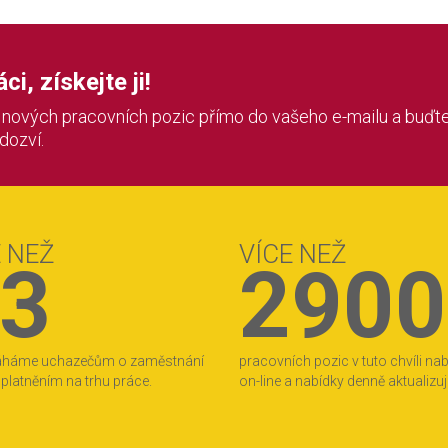
i, získejte ji!
í nových pracovních pozic přímo do vašeho e-mailu a buďte
 dozví.
E NEŽ
VÍCE NEŽ
3
2900
áháme uchazečům o zaměstnání
pracovních pozic v tuto chvíli na
 uplatněním na trhu práce.
on-line a nabídky denně aktualizu