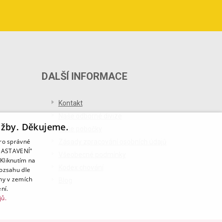
DALŠÍ INFORMACE
Kontakt
Naše odborné divize
užby. Děkujeme.
Naše pobočky
pro správné
Zásady zpracování osobních údajů
T NASTAVENÍ"
Všeobecné podmínky
Kliknutím na
Kodex chování
rozsahu dle
ny v zemích
Blog
ní.
jů.