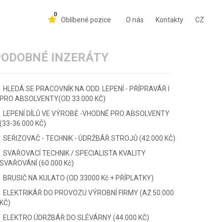
0
Oblíbené pozice
O nás
Kontakty
CZ
PODOBNÉ INZERÁTY
HLEDÁ SE PRACOVNÍK NA ODD. LEPENÍ - PŘÍPRAVÁŘ I
PRO ABSOLVENTY(OD 33.000 KČ)
LEPENÍ DÍLŮ VE VÝROBĚ -VHODNÉ PRO ABSOLVENTY
(33-36.000 KČ)
SEŘIZOVAČ - TECHNIK - ÚDRŽBÁŘ STROJŮ (42.000 KČ)
SVAŘOVACÍ TECHNIK / SPECIALISTA KVALITY
SVAŘOVÁNÍ (60.000 Kč)
BRUSIČ NA KULATO (OD 33000 Kč + PŘÍPLATKY)
ELEKTRIKÁŘ DO PROVOZU VÝROBNÍ FIRMY (AŽ 50.000
KČ)
ELEKTRO ÚDRŽBÁŘ DO SLÉVÁRNY (44.000 KČ)