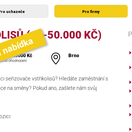
Pro uchazeče
Pro firmy
ISŮ (40-50.000 KČ)
í nabídka
000 - 45000 Kč
Brno
dové ohodnocení
ci seřizovače vstřikolisů? Hledáte zaměstnání s
áce na směny? Pokud ano, zašlete nám svůj
ozici: