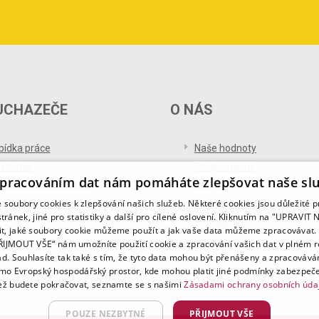
UCHAZEČE
O NÁS
bídka práce
Naše hodnoty
 Pošťák
Podporujeme
pracováním dat nám pomáháte zlepšovat naše sl
ference od uchazečů
Ocenění
soubory cookies k zlepšování našich služeb. Některé cookies jsou důležité 
og pro uchazeče
Partnerství
tránek, jiné pro statistiky a další pro cílené oslovení. Kliknutím na "UPRAVI
Digitalizace
it, jaké soubory cookie můžeme použít a jak vaše data můžeme zpracovávat. 
PŘIJMOUT VŠE“ nám umožníte použití cookie a zpracování vašich dat v plném 
ad. Souhlasíte tak také s tím, že tyto data mohou být přenášeny a zpracovává
mo Evropský hospodářský prostor, kde mohou platit jiné podmínky zabezpeče
ž budete pokračovat, seznamte se s našimi
Zásadami ochrany osobních úda
POUZE NEZBYTNÉ
PŘIJMOUT VŠE