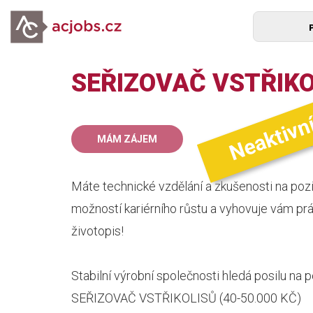
SEŘIZOVAČ VSTŘIKOL
Neaktivn
35
MÁM ZÁJEM
mz
Máte technické vzdělání a zkušenosti na pozi
možností kariérního růstu a vyhovuje vám pr
životopis!
Stabilní výrobní společnosti hledá posilu na p
SEŘIZOVAČ VSTŘIKOLISŮ (40-50.000 KČ)