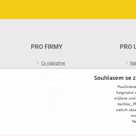
PRO FIRMY
PRO 
Co nabízíme
Na
Proč s námi
AC
Souhlasem se z
Recruitment
Re
Používáme 
Chci pomoci
Bl
fungování s
Umíme toho víc
můžete zvol
Reference
tlačítko „
našich zás
Mediální zóna
mi
Ne