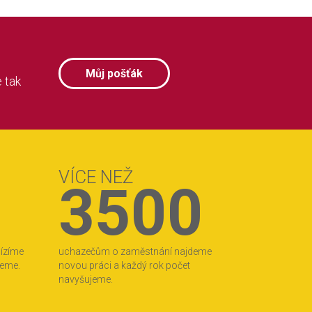
Můj pošťák
 tak
VÍCE NEŽ
3500
bízíme
uchazečům o zaměstnání najdeme
jeme.
novou práci a každý rok počet
navyšujeme.