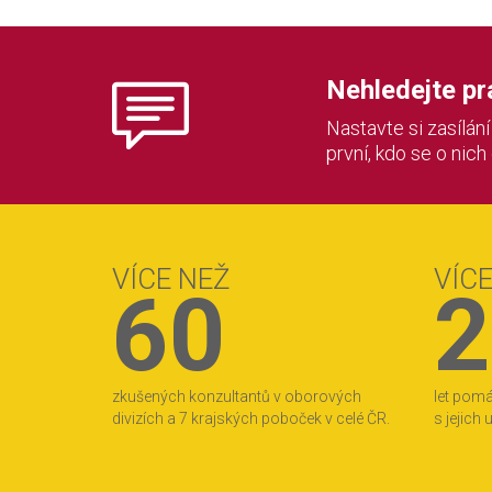
Nehledejte prác
Nastavte si zasílán
první, kdo se o nich
VÍCE NEŽ
VÍC
60
2
zkušených konzultantů v oborových
let pom
divizích a 7 krajských poboček v celé ČR.
s jejich