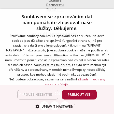
Ocenění
Partnerství
Digitalizace
Souhlasem se zpracováním dat
nám pomáháte zlepšovat naše
služby. Děkujeme.
DALŠÍ INFORMACE
Používáme soubory cookies k zlepšování našich služeb. Některé
cookies jsou důležité pro správné fungování stránek, jiné pro
statistiky a další pro cílené oslovení. Kliknutím na "UPRAVIT
Kontakt
NASTAVENÍ" můžete zvolit, jaké soubory cookie můžeme použít a jak
Naše odborné divize
vaše data můžeme zpracovávat. Kliknutím na tlačítko „PŘIJMOUT VŠE“
Naše pobočky
nám umožníte použití cookie a zpracování vašich dat v plném rozsahu
Zásady zpracování osobních údajů
dle našich zásad. Souhlasíte tak také s tím, že tyto data mohou být
Všeobecné podmínky
přenášeny a zpracovávány v zemích mimo Evropský hospodářský
Kodex chování
Blog
prostor, kde mohou platit jiné podmínky zabezpečení.
Než budete pokračovat, seznamte se s našimi
Zásadami ochrany
osobních údajů.
Advantage Consulting, s.r.o. 2021 | created by
A-WebSys
POUZE NEZBYTNÉ
PŘIJMOUT VŠE
UPRAVIT NASTAVENÍ