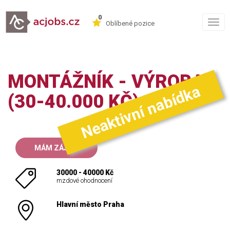
0
Togg
Oblíbené pozice
navig
MONTÁŽNÍK - VÝROBA
Neaktivní nabídka
(30-40.000 KČ)
MÁM ZÁJEM
30000 - 40000 Kč
mzdové ohodnocení
Hlavní město Praha