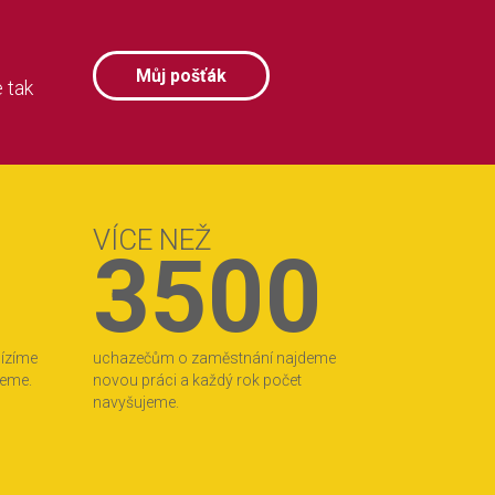
Můj pošťák
 tak
VÍCE NEŽ
3500
bízíme
uchazečům o zaměstnání najdeme
jeme.
novou práci a každý rok počet
navyšujeme.