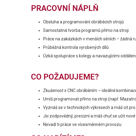
PRACOVNÍ NÁPLŇ
Obsluha a programování obráběcích strojů
Samostatná tvorba programů přímo na stroji
Práce na zakázkách v menších sériích – žádná r
Průběžná kontrola vyrobených dílů
Úzká spolupráce s kolegy a navazujícími oddělen
CO POŽADUJEME?
Zkušenost s CNC obráběním – ideálně kombinace
Umíš programovat přímo na stroji (např. Mazatr
Vyznáš se v technických výkresech a máš cit pro 
Jsi zodpovědný, precizní a máš chuť se učit nové
Nevadí ti práce ve vícesměnném provozu