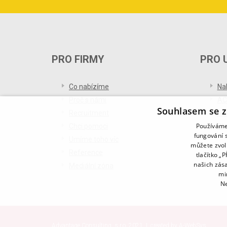
PRO FIRMY
PRO 
Co nabízíme
Na
Proč s námi
AC
Souhlasem se z
Recruitment
Re
Používáme 
Chci pomoci
Bl
fungování s
Umíme toho víc
můžete zvol
Reference
tlačítko „
našich zás
Mediální zóna
mi
Ne
Advantage Consulting, s.r.o. 2021 | created by
A-WebSys