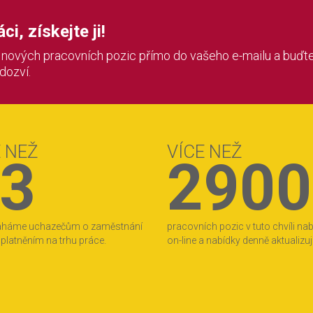
i, získejte ji!
í nových pracovních pozic přímo do vašeho e-mailu a buďte
 dozví.
E NEŽ
VÍCE NEŽ
3
2900
áháme uchazečům o zaměstnání
pracovních pozic v tuto chvíli na
 uplatněním na trhu práce.
on-line a nabídky denně aktualizu