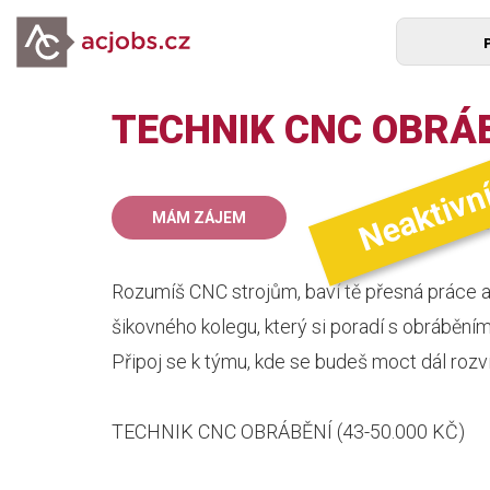
TECHNIK CNC OBRÁB
Neaktivn
43
MÁM ZÁJEM
mz
Rozumíš CNC strojům, baví tě přesná práce 
šikovného kolegu, který si poradí s obrábění
Připoj se k týmu, kde se budeš moct dál rozv
TECHNIK CNC OBRÁBĚNÍ (43-50.000 KČ)