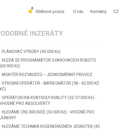
0
Oblíbené pozice
O nás
Kontakty
CZ
PODOBNÉ INZERÁTY
PLÁNOVAČ VÝROBY (40.000 Kč)
HLEDÁ SE PROGRAMÁTOR SVAŘOVACÍCH ROBOTŮ
(60.000 Kč)
MONTÉR ROZVADĚČŮ – JEDNOSMĚNNÝ PROVOZ
VÝROBNÍ OPERÁTOR - IMPREGNÁTOR (38.- 42.000 KČ
KČ)
OPERÁTOR/KA KONTROLY KVALITY (32-37.000 Kč) -
VHODNÉ PRO ABSOLVENTY
HLEDÁME CNC BRUSIČE (50.000 Kč) - VHODNÉ PRO
JUNIORY
HLEDÁME TECHNIKA KOGENERAČNÍCH JEDNOTEK (45-