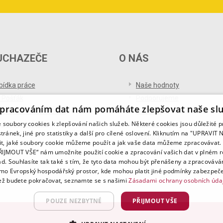
UCHAZEČE
O NÁS
bídka práce
Naše hodnoty
 Pošťák
Podporujeme
pracováním dat nám pomáháte zlepšovat naše sl
ference od uchazečů
Ocenění
soubory cookies k zlepšování našich služeb. Některé cookies jsou důležité 
og pro uchazeče
Partnerství
tránek, jiné pro statistiky a další pro cílené oslovení. Kliknutím na "UPRAVI
Digitalizace
it, jaké soubory cookie můžeme použít a jak vaše data můžeme zpracovávat. 
PŘIJMOUT VŠE“ nám umožníte použití cookie a zpracování vašich dat v plném 
ad. Souhlasíte tak také s tím, že tyto data mohou být přenášeny a zpracovává
mo Evropský hospodářský prostor, kde mohou platit jiné podmínky zabezpeče
ž budete pokračovat, seznamte se s našimi
Zásadami ochrany osobních úda
POUZE NEZBYTNÉ
PŘIJMOUT VŠE