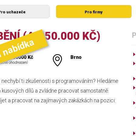
Pro uchazeče
Pro firmy
ĚNÍ (43-50.000 KČ)
í nabídka
000 - 50000 Kč
Brno
dové ohodnocení
a nechybí ti zkušenosti s programováním? Hledáme
m kusových dílů a zvládne pracovat samostatně.
íjet a pracovat na zajímavých zakázkách na pozici: