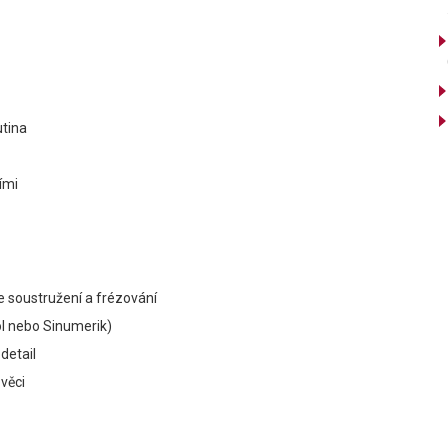
utina
ími
 soustružení a frézování
ol nebo Sinumerik)
detail
 věci