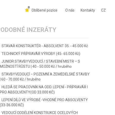
0
Oblíbené pozice
O nás
Kontakty
CZ
PODOBNÉ INZERÁTY
STAVAŘ KONSTRUKTÉR - ABSOLVENT 35. - 45.000 Kč
TECHNICKÝ PŘÍPRAVÁŘ VÝROBY (45- 65.000 Kč)
JUNIOR STAVBYVEDOUCÍ / STAVEBNÍ MISTR – S
MOŽNOSTÍ RŮSTU | 40 - 50.000 Kč / hrubého
STAVBYVEDOUCÍ – POZEMNÍ A ZEMĚDĚLSKÉ STAVBY
| 60 - 70.000 Kč / hrubého
HLEDÁ SE PRACOVNÍK NA ODD. LEPENÍ - PŘÍPRAVÁŘ I
PRO ABSOLVENTY(OD 33.000 KČ)
LEPENÍ DÍLŮ VE VÝROBĚ -VHODNÉ PRO ABSOLVENTY
(33-36.000 KČ)
VEDOUCÍ ODDĚLENÍ KONSTRUKCE OCELOVÝCH