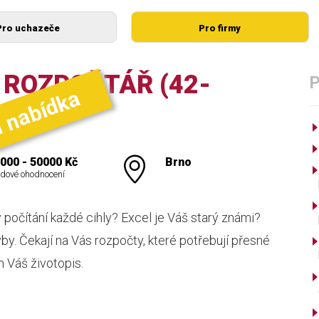
Pro uchazeče
Pro firmy
 ROZPOČTÁŘ (42-
í nabídka
000 - 50000 Kč
Brno
dové ohodnocení
počítání každé cihly? Excel je Váš starý známi?
by. Čekají na Vás rozpočty, které potřebují přesné
 Váš životopis.