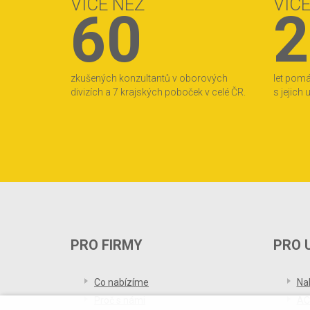
VÍCE NEŽ
VÍC
60
2
zkušených konzultantů v oborových
let pom
divizích a 7 krajských poboček v celé ČR.
s jejich
PRO FIRMY
PRO 
Co nabízíme
Na
Proč s námi
AC