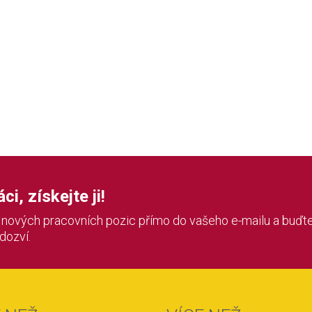
i, získejte ji!
í nových pracovních pozic přímo do vašeho e-mailu a buďte
 dozví.