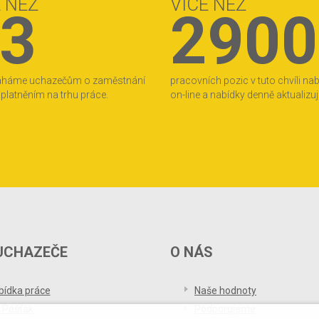
E NEŽ
VÍCE NEŽ
3
2900
áháme uchazečům o zaměstnání
pracovních pozic v tuto chvíli na
 uplatněním na trhu práce.
on-line a nabídky denně aktualizu
UCHAZEČE
O NÁS
bídka práce
Naše hodnoty
 Pošťák
Podporujeme