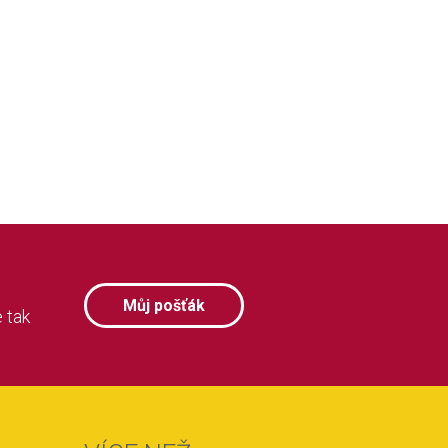
Můj pošťák
 tak