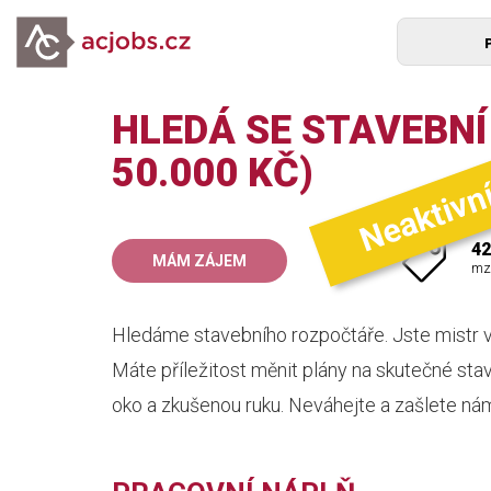
HLEDÁ SE STAVEBNÍ
Neaktivn
50.000 KČ)
42
MÁM ZÁJEM
mz
Hledáme stavebního rozpočtáře. Jste mistr v 
Máte příležitost měnit plány na skutečné stav
oko a zkušenou ruku. Neváhejte a zašlete nám