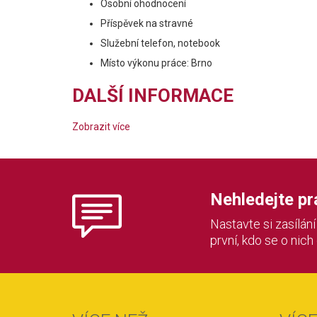
Osobní ohodnocení
Příspěvek na stravné
Služební telefon, notebook
Místo výkonu práce: Brno
DALŠÍ INFORMACE
Zobrazit více
Nehledejte prác
Nastavte si zasílán
první, kdo se o nich