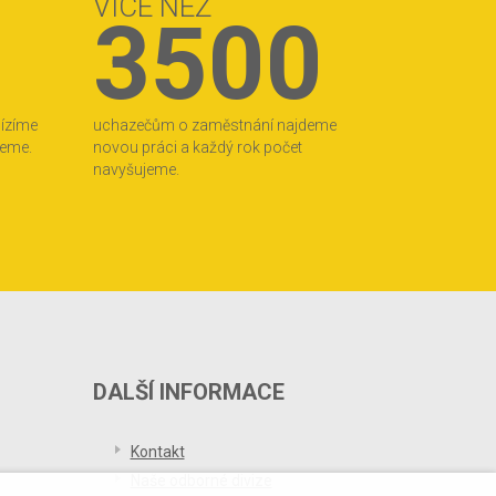
VÍCE NEŽ
3500
bízíme
uchazečům o zaměstnání najdeme
jeme.
novou práci a každý rok počet
navyšujeme.
DALŠÍ INFORMACE
Kontakt
Naše odborné divize