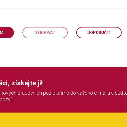
EM
SLEDOVAT
DOPORUČIT
i, získejte ji!
í nových pracovních pozic přímo do vašeho e-mailu a buďte
 dozví.