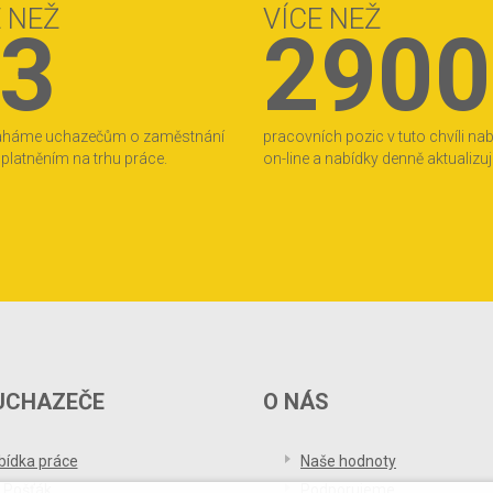
E NEŽ
VÍCE NEŽ
3
2900
áháme uchazečům o zaměstnání
pracovních pozic v tuto chvíli na
 uplatněním na trhu práce.
on-line a nabídky denně aktualizu
UCHAZEČE
O NÁS
bídka práce
Naše hodnoty
 Pošťák
Podporujeme