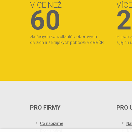
VÍCE NEŽ
VÍC
60
2
zkušených konzultantů v oborových
let pom
divizích a 7 krajských poboček v celé ČR.
s jejich
PRO FIRMY
PRO 
Co nabízíme
Na
Proč s námi
AC