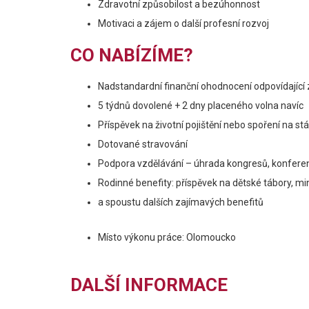
Zdravotní způsobilost a bezúhonnost
Motivaci a zájem o další profesní rozvoj
CO NABÍZÍME?
Nadstandardní finanční ohodnocení odpovídajíc
5 týdnů dovolené + 2 dny placeného volna navíc
Příspěvek na životní pojištění nebo spoření na stá
Dotované stravování
Podpora vzdělávání – úhrada kongresů, konfere
Rodinné benefity: příspěvek na dětské tábory, min
a spoustu dalších zajímavých benefitů
Místo výkonu práce: Olomoucko
DALŠÍ INFORMACE