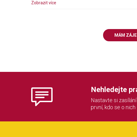
Zobrazit více
MÁM ZÁJ
Nehledejte prác
Nastavte si zasílán
první, kdo se o nich