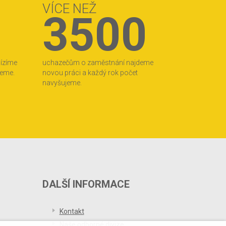
VÍCE NEŽ
3500
bízíme
uchazečům o zaměstnání najdeme
jeme.
novou práci a každý rok počet
navyšujeme.
DALŠÍ INFORMACE
Kontakt
Naše odborné divize