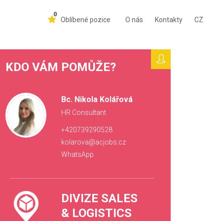
0
Oblíbené pozice
O nás
Kontakty
CZ
KDO VÁM POMŮŽE?
Bc. Nikola Kolářová
HR Consultant
+420739290528
kolarova@acjobs.cz
WhatsApp
DIVIZE SALES
& LOGISTICS