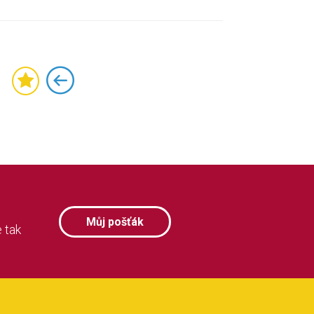
Můj pošťák
 tak