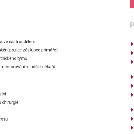
kové části oddělení
nkční pozice zástupce primáře)
otnického týmu
ě mentorování mladších lékařů
ství
 chirurgie
resu