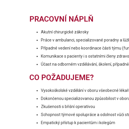
PRACOVNÍ NÁPLŇ
Akutní chirurgické zákroky
Práce v ambulanci, specializované poradny a lůž
Případné vedení nebo koordinace části týmu (fu
Komunikace s pacienty i s ostatními členy zdrav
Účast na odborném vzdělávání, školení, případn
CO POŽADUJEME?
Vysokoškolské vzdělání v oboru všeobecné lékař
Dokončenou specializovanou způsobilost v oboru
Zkušenosti s břišní operativou
Schopnost týmové spolupráce a odolnost vůči st
Empatický přístup k pacientům i kolegům