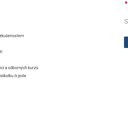
S
í zkušenostem
ří
ncí a odborných kurzů
iškolku či jesle