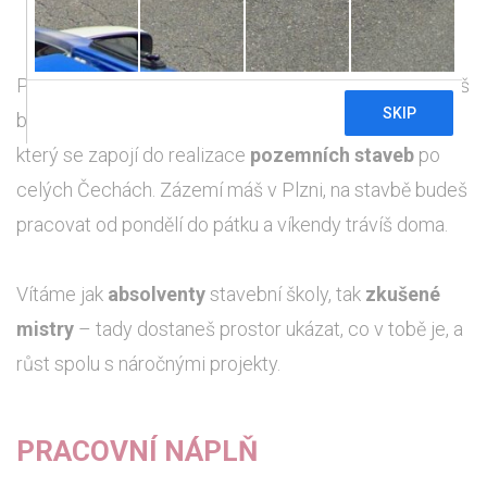
Pozemní stavby rostou všude kolem nás – a ty můžeš
být tím, kdo jim dá tvář! Hledáme
stavebního mistra
,
který se zapojí do realizace
pozemních staveb
po
celých Čechách. Zázemí máš v Plzni, na stavbě budeš
pracovat od pondělí do pátku a víkendy trávíš doma.
Vítáme jak
absolventy
stavební školy, tak
zkušené
mistry
– tady dostaneš prostor ukázat, co v tobě je, a
růst spolu s náročnými projekty.
PRACOVNÍ NÁPLŇ