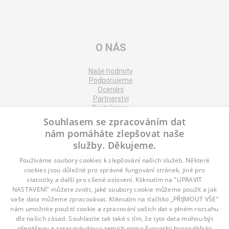
O NÁS
Naše hodnoty
Podporujeme
Ocenění
Partnerství
Digitalizace
Souhlasem se zpracováním dat
nám pomáháte zlepšovat naše
služby. Děkujeme.
DALŠÍ INFORMACE
Používáme soubory cookies k zlepšování našich služeb. Některé
cookies jsou důležité pro správné fungování stránek, jiné pro
statistiky a další pro cílené oslovení. Kliknutím na "UPRAVIT
Kontakt
NASTAVENÍ" můžete zvolit, jaké soubory cookie můžeme použít a jak
Naše odborné divize
vaše data můžeme zpracovávat. Kliknutím na tlačítko „PŘIJMOUT VŠE“
Naše pobočky
nám umožníte použití cookie a zpracování vašich dat v plném rozsahu
Zásady zpracování osobních údajů
dle našich zásad. Souhlasíte tak také s tím, že tyto data mohou být
Všeobecné podmínky
přenášeny a zpracovávány v zemích mimo Evropský hospodářský
Kodex chování