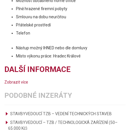
Možnost občasného home office
Plně hrazené firemní pobyty
Smlouvu na dobu neurčitou
Přátelské prostředí
Telefon
Nástup možný IHNED nebo dle domluvy
Místo výkonu práce: Hradec Králové
DALŠÍ INFORMACE
Zobrazit více
PODOBNÉ INZERÁTY
STAVBYVEDOUCÍ TZB – VEDENÍ TECHNICKÝCH STAVEB
STAVBYVEDOUCÍ – TZB / TECHNOLOGICKÁ ZAŘÍZENÍ (50–
65.000 Kč)