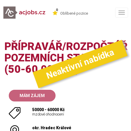
0
Togg
Oblíbené pozice
navig
PŘÍPRAVÁŘ/ROZPOČTÁŘ
Neaktivní nabídka
POZEMNÍCH STAVEB
(50-60.000 KČ)
MÁM ZÁJEM
50000 - 60000 Kč
mzdové ohodnocení
okr. Hradec Králové