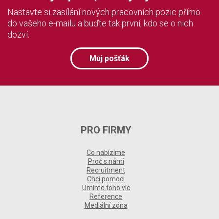
Nastavte si zasílání nových pracovních pozic přímo
do vašeho e-mailu a buďte tak první, kdo se o nich
dozví.
Můj pošťák
PRO FIRMY
Co nabízíme
Proč s námi
Recruitment
Chci pomoci
Umíme toho víc
Reference
Mediální zóna