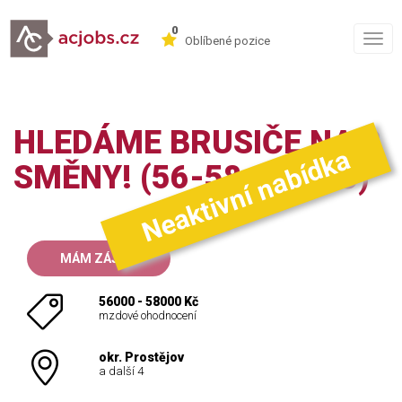
0
Togg
Oblíbené pozice
navig
HLEDÁME BRUSIČE NA 2
Neaktivní nabídka
SMĚNY! (56-58.000 KČ)
MÁM ZÁJEM
56000 - 58000 Kč
mzdové ohodnocení
okr. Prostějov
a další 4