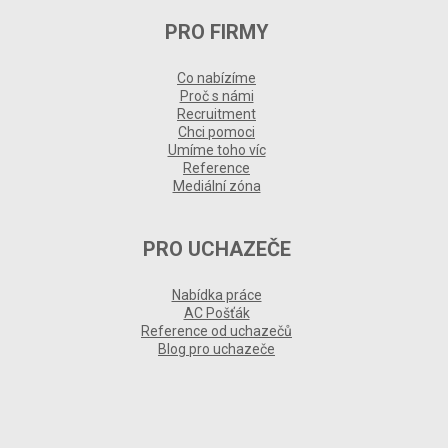
PRO FIRMY
Co nabízíme
Proč s námi
Recruitment
Chci pomoci
Umíme toho víc
Reference
Mediální zóna
PRO UCHAZEČE
Nabídka práce
AC Pošťák
Reference od uchazečů
Blog pro uchazeče