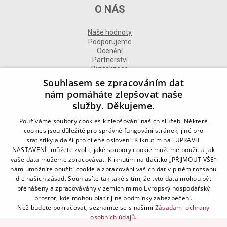
O NÁS
Naše hodnoty
Podporujeme
Ocenění
Partnerství
Digitalizace
Souhlasem se zpracováním dat
nám pomáháte zlepšovat naše
služby. Děkujeme.
DALŠÍ INFORMACE
Používáme soubory cookies k zlepšování našich služeb. Některé
cookies jsou důležité pro správné fungování stránek, jiné pro
statistiky a další pro cílené oslovení. Kliknutím na "UPRAVIT
Kontakt
NASTAVENÍ" můžete zvolit, jaké soubory cookie můžeme použít a jak
Naše odborné divize
vaše data můžeme zpracovávat. Kliknutím na tlačítko „PŘIJMOUT VŠE“
Naše pobočky
nám umožníte použití cookie a zpracování vašich dat v plném rozsahu
Zásady zpracování osobních údajů
dle našich zásad. Souhlasíte tak také s tím, že tyto data mohou být
Všeobecné podmínky
přenášeny a zpracovávány v zemích mimo Evropský hospodářský
Kodex chování
Blog
prostor, kde mohou platit jiné podmínky zabezpečení.
Než budete pokračovat, seznamte se s našimi
Zásadami ochrany
osobních údajů.