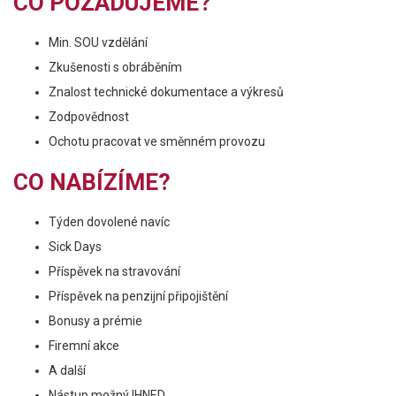
CO POŽADUJEME?
Min. SOU vzdělání
Zkušenosti s obráběním
Znalost technické dokumentace a výkresů
Zodpovědnost
Ochotu pracovat ve směnném provozu
CO NABÍZÍME?
Týden dovolené navíc
Sick Days
Příspěvek na stravování
Příspěvek na penzijní připojištění
Bonusy a prémie
Firemní akce
A další
Nástup možný IHNED