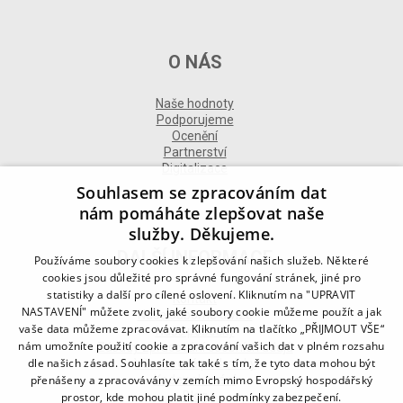
O NÁS
Naše hodnoty
Podporujeme
Ocenění
Partnerství
Digitalizace
Souhlasem se zpracováním dat
nám pomáháte zlepšovat naše
služby. Děkujeme.
DALŠÍ INFORMACE
Používáme soubory cookies k zlepšování našich služeb. Některé
cookies jsou důležité pro správné fungování stránek, jiné pro
statistiky a další pro cílené oslovení. Kliknutím na "UPRAVIT
Kontakt
NASTAVENÍ" můžete zvolit, jaké soubory cookie můžeme použít a jak
Naše odborné divize
vaše data můžeme zpracovávat. Kliknutím na tlačítko „PŘIJMOUT VŠE“
Naše pobočky
nám umožníte použití cookie a zpracování vašich dat v plném rozsahu
Zásady zpracování osobních údajů
dle našich zásad. Souhlasíte tak také s tím, že tyto data mohou být
Všeobecné podmínky
přenášeny a zpracovávány v zemích mimo Evropský hospodářský
Kodex chování
Blog
prostor, kde mohou platit jiné podmínky zabezpečení.