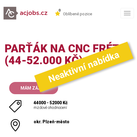
0
Togg
Oblíbené pozice
navig
PARŤÁK NA CNC FRÉZU
Neaktivní nabídka
(44-52.000 KČ)
MÁM ZÁJEM
44000 - 52000 Kč
mzdové ohodnocení
okr. Plzeň-město