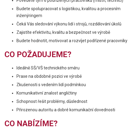
Povedete tým 6 podřízených pracovníků (mistři, technici)
Budete spolupracovat s logistikou, kvalitou a procesním
inženýringem
Čeká Vás sledování výkonu lidí i strojů, rozdělování úkolů
Zajistíte efektivitu, kvalitu a bezpečnost ve výrobě
Budete hodnotit, motivovat a rozvíjet podřízené pracovníky
CO POŽADUJEME?
Ideálně SŠ/VŠ technického směru
Praxe na obdobné pozici ve výrobě
Zkušenosti s vedením lidí podmínkou
Komunikativní znalost angličtiny
Schopnost řešit problémy, důslednost
Přirozenou autoritu a dobré komunikační dovednosti
CO NABÍZÍME?