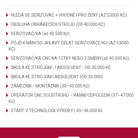
HLEDÁ SE SEŘIZOVAČ + VHODNÉ I PRO ŽENY (AŽ 53000 KČ)
OBSLUHA OBRÁBĚCÍCH STROJŮ (OD 40.000 KČ)
SEŘIZOVAČ/KA (až 40.500 Kč)
POJĎ K NÁM DO JIHLAVY DĚLAT SEŘIZOVAČE/KU (AŽ 53000
KČ)
SEŘIZOVAČ/KA CNC NA 12TKY NEBO 3 SMĚNY(až 40.500 Kč)
ŠIKULA KE STROJŮM - I ABSOLVENT - OD 30.000 KČ
ŠIKULA KE STROJŮM I ABSOLVENT (OD 35.000)
ZÁMEČNÍK / MONTÁŽNÍK (30–45.000 Kč)
OPERÁTOR CNC SOUSTRUHŮ – RANNÍ/ODPOLEDNÍ (37–47.000
Kč)
START V TECHNOLOGII VÝROBY | 33–36.000 Kč