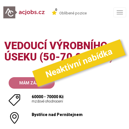
0
Togg
Oblíbené pozice
navig
VEDOUCÍ VÝROBNÍHO
Neaktivní nabídka
ÚSEKU (50-70.000 KČ)
MÁM ZÁJEM
60000 - 70000 Kč
mzdové ohodnocení
Bystřice nad Pernštejnem