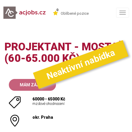
0
Togg
Oblíbené pozice
navig
PROJEKTANT - MOSTAŘ
Neaktivní nabídka
(60-65.000 KČ)
MÁM ZÁJEM
60000 - 65000 Kč
mzdové ohodnocení
okr. Praha