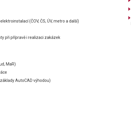
elektroinstalací (ČOV, ČS, ÚV, metro a další)
 při přípravě i realizaci zakázek
oud, MaR)
ráce
t, základy AutoCAD výhodou)