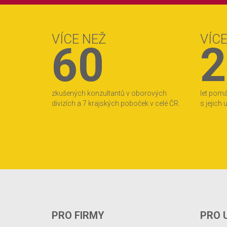
VÍCE NEŽ
VÍC
60
2
zkušených konzultantů v oborových
let pom
divizích a 7 krajských poboček v celé ČR.
s jejich
PRO FIRMY
PRO 