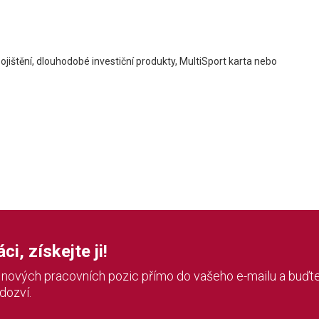
pojištění, dlouhodobé investiční produkty, MultiSport karta nebo
i, získejte ji!
í nových pracovních pozic přímo do vašeho e-mailu a buďte
 dozví.