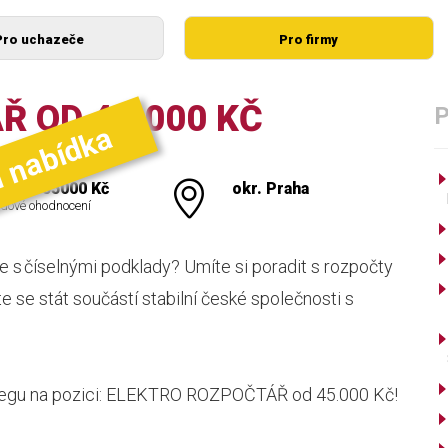
Pro uchazeče
Pro firmy
 OD 45.000 KČ
í nabídka
000 - 55000 Kč
okr. Praha
dové ohodnocení
ce s číselnými podklady? Umíte si poradit s rozpočty
e se stát součástí stabilní české společnosti s
olegu na pozici: ELEKTRO ROZPOČTÁŘ od 45.000 Kč!