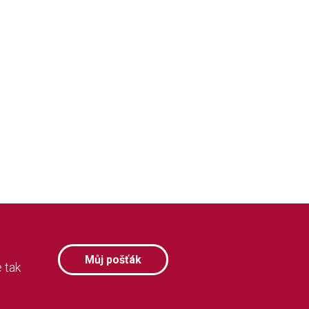
Můj pošťák
 tak