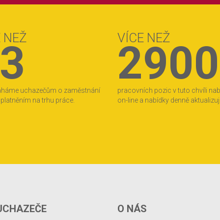
E NEŽ
VÍCE NEŽ
3
2900
áháme uchazečům o zaměstnání
pracovních pozic v tuto chvíli na
 uplatněním na trhu práce.
on-line a nabídky denně aktualizu
UCHAZEČE
O NÁS