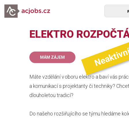
ELEKTRO ROZPOČTÁŘ
Neaktivn
45
MÁM ZÁJEM
mz
Máte vzdělání v oboru elektro a baví vás prá
a komunikací s projektanty či techniky? Chcet
dlouholetou tradicí?
Do našeho rozšiřujícího se týmu hledáme k