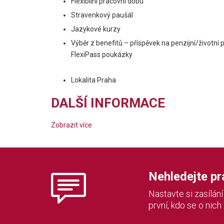
Flexibilní pracovní dobu
Stravenkový paušál
Jazykové kurzy
Výběr z benefitů – příspěvek na penzijní/životní 
FlexiPass poukázky
Lokalita Praha
DALŠÍ INFORMACE
Zobrazit více
Nehledejte prác
Nastavte si zasílán
první, kdo se o nich