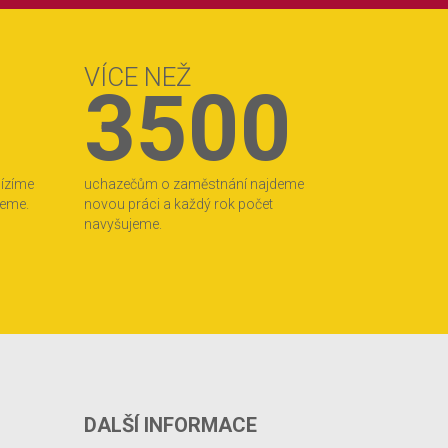
VÍCE NEŽ
3500
bízíme
uchazečům o zaměstnání najdeme
jeme.
novou práci a každý rok počet
navyšujeme.
DALŠÍ INFORMACE