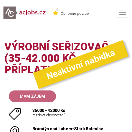
0
Togg
Oblíbené pozice
navig
VÝROBNÍ SEŘIZOVAČ
Neaktivní nabídka
(35-42.000 KČ +
PŘÍPLATKY)
MÁM ZÁJEM
35000 - 42000 Kč
mzdové ohodnocení
Brandýs nad Labem-Stará Boleslav