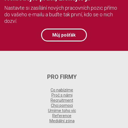
Nastavte si zasílání nových pracovních pozic přímo
do vašeho e-mailu a buďte tak první, kdo se o nich
dozví.
Můj pošťák
PRO FIRMY
Co nabízíme
Proč s námi
Recruitment
Chci pomoci
Umíme toho víc
Reference
Mediální zóna