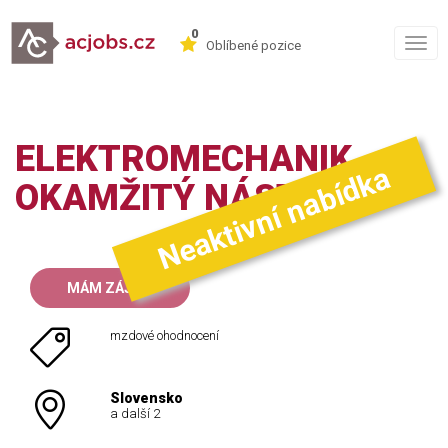
0
Togg
Oblíbené pozice
navig
ELEKTROMECHANIK -
Neaktivní nabídka
OKAMŽITÝ NÁSTUP!
MÁM ZÁJEM
mzdové ohodnocení
Slovensko
a další 2