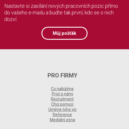
Nastavte si zasílání nových pracovních pozic přímo
do vašeho e-mailu a buďte tak první, kdo se o nich
dozví.
Můj pošťák
PRO FIRMY
Co nabízíme
Proč s námi
Recruitment
Chci pomoci
Umíme toho víc
Reference
Mediální zóna