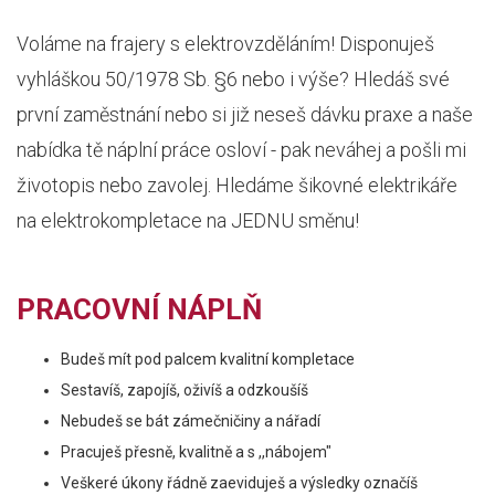
Voláme na frajery s elektrovzděláním! Disponuješ
vyhláškou 50/1978 Sb. §6 nebo i výše? Hledáš své
první zaměstnání nebo si již neseš dávku praxe a naše
nabídka tě náplní práce osloví - pak neváhej a pošli mi
životopis nebo zavolej. Hledáme šikovné elektrikáře
na elektrokompletace na JEDNU směnu!
PRACOVNÍ NÁPLŇ
Budeš mít pod palcem kvalitní kompletace
Sestavíš, zapojíš, oživíš a odzkoušíš
Nebudeš se bát zámečničiny a nářadí
Pracuješ přesně, kvalitně a s ,,nábojem"
Veškeré úkony řádně zaeviduješ a výsledky označíš