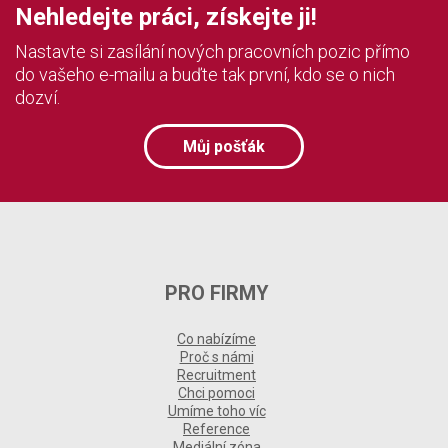
Nehledejte práci, získejte ji!
Nastavte si zasílání nových pracovních pozic přímo
do vašeho e-mailu a buďte tak první, kdo se o nich
dozví.
Můj pošťák
PRO FIRMY
Co nabízíme
Proč s námi
Recruitment
Chci pomoci
Umíme toho víc
Reference
Mediální zóna