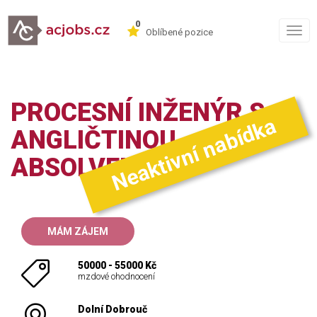
0
Togg
Oblíbené pozice
navig
PROCESNÍ INŽENÝR S
Neaktivní nabídka
ANGLIČTINOU –
ABSOLVENT
MÁM ZÁJEM
50000 - 55000 Kč
mzdové ohodnocení
Dolní Dobrouč