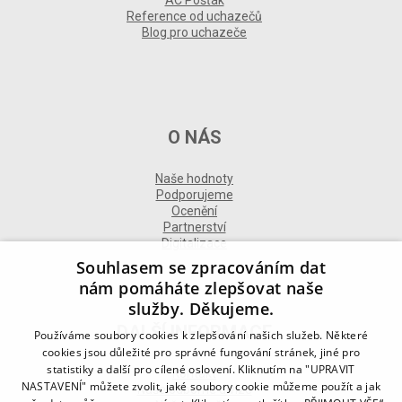
AC Pošťák
Reference od uchazečů
Blog pro uchazeče
O NÁS
Naše hodnoty
Podporujeme
Ocenění
Partnerství
Digitalizace
Souhlasem se zpracováním dat
nám pomáháte zlepšovat naše
služby. Děkujeme.
DALŠÍ INFORMACE
Používáme soubory cookies k zlepšování našich služeb. Některé
cookies jsou důležité pro správné fungování stránek, jiné pro
statistiky a další pro cílené oslovení. Kliknutím na "UPRAVIT
Kontakt
NASTAVENÍ" můžete zvolit, jaké soubory cookie můžeme použít a jak
Naše odborné divize