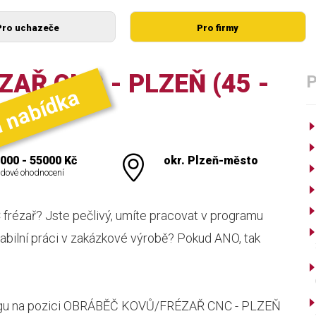
Pro uchazeče
Pro firmy
AŘ CNC - PLZEŇ (45 -
í nabídka
000 - 55000 Kč
okr. Plzeň-město
dové ohodnocení
 frézař? Jste pečlivý, umíte pracovat v programu
abilní práci v zakázkové výrobě? Pokud ANO, tak
olegu na pozici OBRÁBĚČ KOVŮ/FRÉZAŘ CNC - PLZEŇ