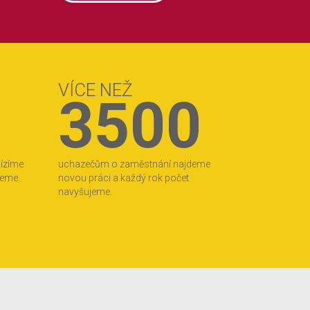
VÍCE NEŽ
3500
bízíme
uchazečům o zaměstnání najdeme
jeme.
novou práci a každý rok počet
navyšujeme.