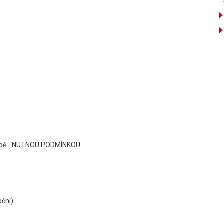
ýrobě - NUTNOU PODMÍNKOU
oční)