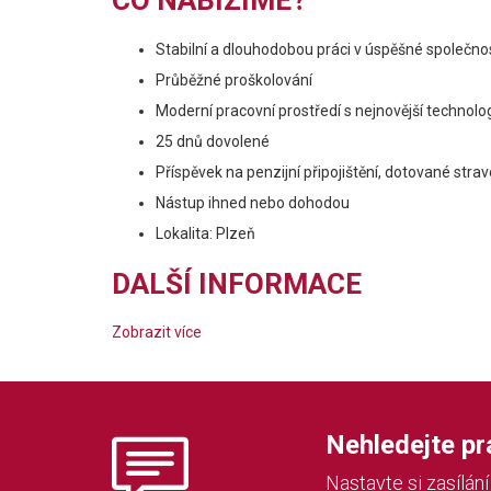
CO NABÍZÍME?
Stabilní a dlouhodobou práci v úspěšné společno
Průběžné proškolování
Moderní pracovní prostředí s nejnovější technolog
25 dnů dovolené
Příspěvek na penzijní připojištění, dotované stra
Nástup ihned nebo dohodou
Lokalita: Plzeň
DALŠÍ INFORMACE
Zobrazit více
Nehledejte prác
Nastavte si zasílán