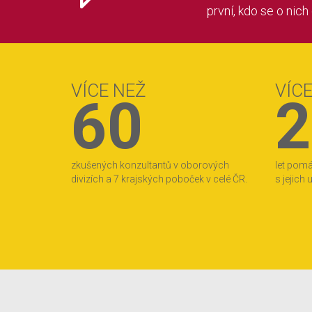
první, kdo se o nich
VÍCE NEŽ
VÍC
60
2
zkušených konzultantů v oborových
let pom
divizích a 7 krajských poboček v celé ČR.
s jejich