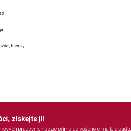
sti
ií
vování, bonusy
i, získejte ji!
í nových pracovních pozic přímo do vašeho e-mailu a buďte