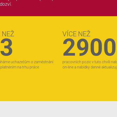
 dozví.
E NEŽ
VÍCE NEŽ
3
2900
áháme uchazečům o zaměstnání
pracovních pozic v tuto chvíli na
 uplatněním na trhu práce.
on-line a nabídky denně aktualizu