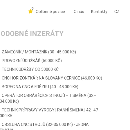
0
Oblíbené pozice
O nás
Kontakty
CZ
PODOBNÉ INZERÁTY
ZÁMEČNÍK / MONTÁŽNÍK (30–45.000 Kč)
PROVOZNÍ ÚDRŽBÁŘ (50000 KČ)
TECHNIK ÚDRŽBY OD 50000 KČ
CNC HORIZONTKÁŘ NA SLOVANY ČERNICE (46.000 KČ)
BOREC NA CNC A FRÉZKU (40 - 48.000 Kč)
OPERÁTOR OBRÁBĚCÍCH STROJŮ – 1 SMĚNA (32–
34.000 Kč)
TECHNIK PŘÍPRAVY VÝROBY | RANNÍ SMĚNA | 42–47
000 Kč
OBSLUHA CNC STROJŮ (32-35.000 Kč) - JEDNA