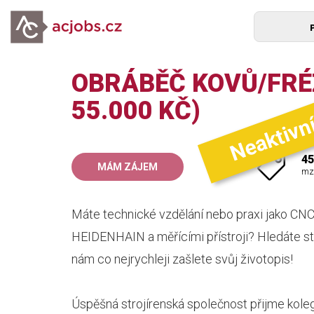
OBRÁBĚČ KOVŮ/FRÉZ
Neaktivn
55.000 KČ)
45
MÁM ZÁJEM
mz
Máte technické vzdělání nebo praxi jako CNC
HEIDENHAIN a měřícími přístroji? Hledáte st
nám co nejrychleji zašlete svůj životopis!
Úspěšná strojírenská společnost přijme k