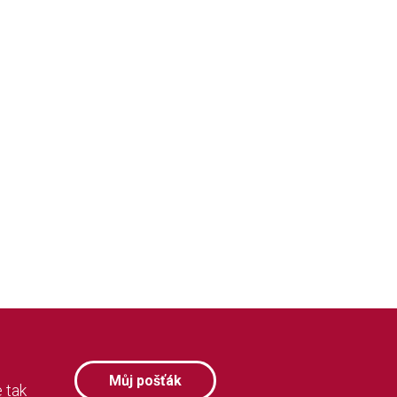
Můj pošťák
 tak