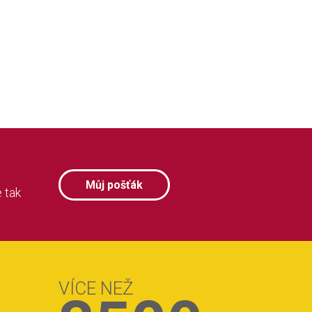
Můj pošťák
 tak
VÍCE NEŽ