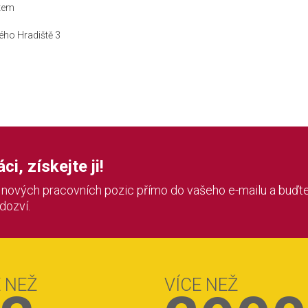
stem
ého Hradiště 3
i, získejte ji!
í nových pracovních pozic přímo do vašeho e-mailu a buďte
 dozví.
E NEŽ
VÍCE NEŽ