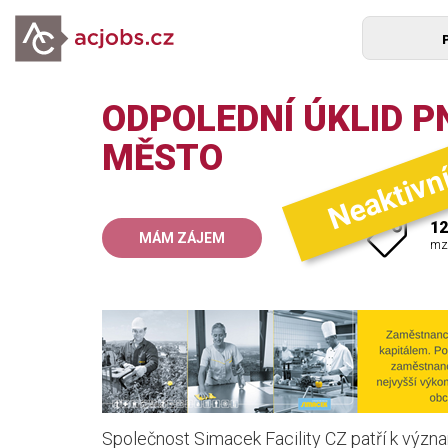
ODPOLEDNÍ ÚKLID P
Neaktivn
MĚSTO
12
MÁM ZÁJEM
mz
Společnost Simacek Facility CZ patří k význ