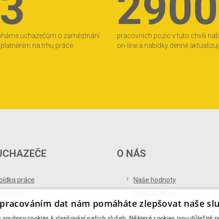
3
2900
áháme uchazečům o zaměstnání
pracovních pozic v tuto chvíli na
 uplatněním na trhu práce.
on-line a nabídky denně aktualizu
UCHAZEČE
O NÁS
bídka práce
Naše hodnoty
 Pošťák
Podporujeme
pracováním dat nám pomáháte zlepšovat naše sl
ference od uchazečů
Ocenění
soubory cookies k zlepšování našich služeb. Některé cookies jsou důležité 
og pro uchazeče
Partnerství