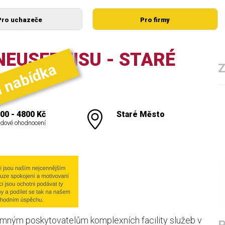
Pro uchazeče
Pro firmy
NEUSERVISU - STARÉ
í nabídka
00 - 4800 Kč
Staré Město
dové ohodnocení
amným poskytovatelům komplexních facility služeb v