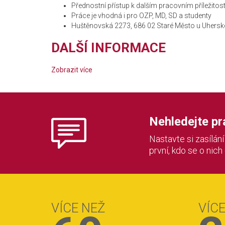
Přednostní přístup k dalším pracovním příležito
Práce je vhodná i pro OZP, MD, SD a studenty
Huštěnovská 2273, 686 02 Staré Město u Uhersk
DALŠÍ INFORMACE
Zobrazit více
Nehledejte prác
Nastavte si zasílán
první, kdo se o nich
VÍCE NEŽ
VÍC