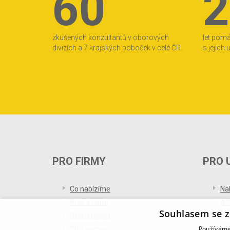
60
2
zkušených konzultantů v oborových
let pom
divizích a 7 krajských poboček v celé ČR.
s jejich
PRO FIRMY
PRO 
Co nabízíme
Na
Proč s námi
AC
Souhlasem se z
Recruitment
Re
Používáme 
Chci pomoci
Bl