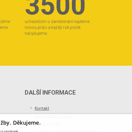
3500
bízíme
uchazečům o zaměstnání najdeme
jeme.
novou práci a každý rok počet
navyšujeme.
DALŠÍ INFORMACE
Kontakt
Naše odborné divize
užby. Děkujeme.
Naše pobočky
pro správné
Zásady zpracování osobních údajů