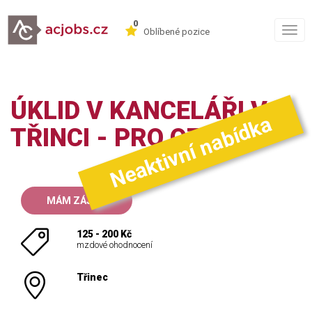
0
Togg
Oblíbené pozice
navig
ÚKLID V KANCELÁŘI V
Neaktivní nabídka
TŘINCI - PRO OZP
MÁM ZÁJEM
125 - 200 Kč
mzdové ohodnocení
Třinec