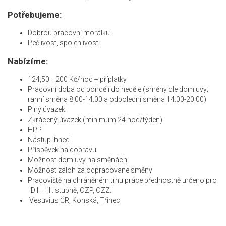
Potřebujeme:
Dobrou pracovní morálku
Pečlivost, spolehlivost
Nabízíme:
124,50– 200 Kč/hod + příplatky
Pracovní doba od pondělí do neděle (směny dle domluvy;
ranní směna 8:00-14:00 a odpolední směna 14:00-20:00)
Plný úvazek
Zkrácený úvazek (minimum 24 hod/týden)
HPP
Nástup ihned
Příspěvek na dopravu
Možnost domluvy na směnách
Možnost záloh za odpracované směny
Pracoviště na chráněném trhu práce přednostně určeno pro
ID I. – III. stupně, OZP, OZZ.
Vesuvius ČR, Konská, Třinec