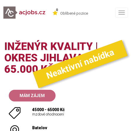
0
Togg
Oblíbené pozice
navig
INŽENÝR KVALITY |
Neaktivní nabídka
OKRES JIHLAVA | 45-
65.000 KČ
MÁM ZÁJEM
45000 - 65000 Kč
mzdové ohodnocení
Batelov