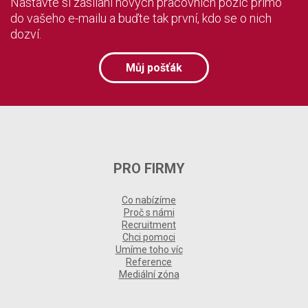
Nastavte si zasílání nových pracovních pozic přímo
do vašeho e-mailu a buďte tak první, kdo se o nich
dozví.
Můj pošťák
PRO FIRMY
Co nabízíme
Proč s námi
Recruitment
Chci pomoci
Umíme toho víc
Reference
Mediální zóna